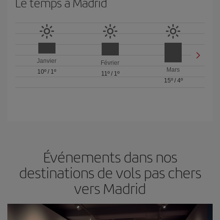
Le temps à Madrid
Janvier
Février
Mars
10º
/
1º
11º
/
1º
15º
/
4º
Événements dans nos
destinations de vols pas chers
vers Madrid