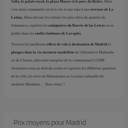
Sofía, le palais royal, la plaza Mayor et le parc du Retiro
. Mais
c'est aussi commander un bon vin et une tapa à une
terrasse de La
Latina
, flâner devant les vitrines les plus chics du quartier de
Salamanca, explorer les
antiquaires du Barrio de las Letras
ou se
perdre dans les
ruelles bohèmes de Lavapiés
.
Trouvez les meilleures
offres de vols à destination de Madrid
et
plongez dans la vie nocturne madrilène
de l'alternative Malasaña
ou de Chueca, épicentre européen de la communauté LGTBI.
Aventurez-vous au-delà du centre et explorez les différents quartiers
de la ville, les rives du Manzanares ou la scène culturelle du
moderne Matadero… Vous venez ?
Prix ​​moyens pour Madrid