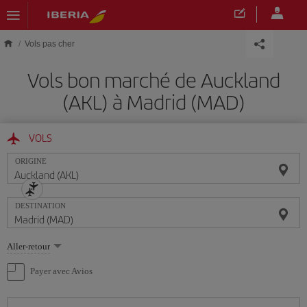
Skip to main content
Vols pas cher
Vols bon marché de Auckland
(AKL) à Madrid (MAD)
VOLS
ORIGINE
DESTINATION
Sélectionnez
Aller-retour
une
option
Payer avec Avios