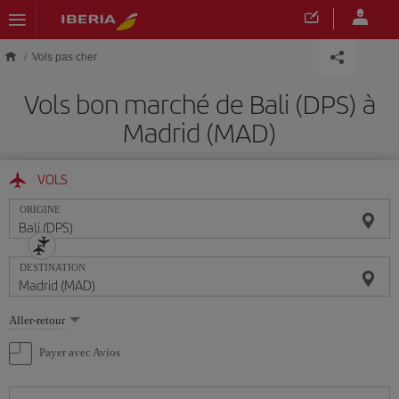
Skip to main content
Vols pas cher
Vols bon marché de Bali (DPS) à
Madrid (MAD)
VOLS
ORIGINE
DESTINATION
Sélectionnez
Aller-retour
une
option
Payer avec Avios