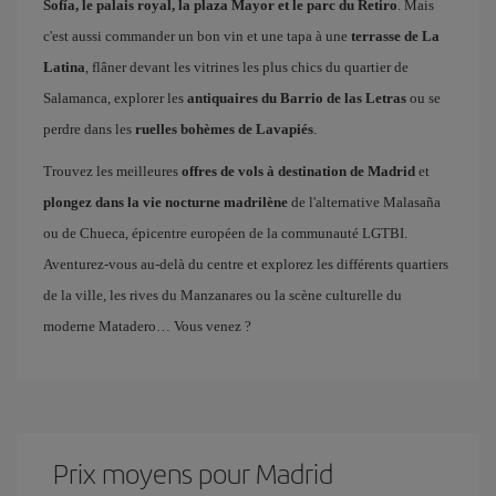
Sofía, le palais royal, la plaza Mayor et le parc du Retiro
. Mais
c'est aussi commander un bon vin et une tapa à une
terrasse de La
Latina
, flâner devant les vitrines les plus chics du quartier de
Salamanca, explorer les
antiquaires du Barrio de las Letras
ou se
perdre dans les
ruelles bohèmes de Lavapiés
.
Trouvez les meilleures
offres de vols à destination de Madrid
et
plongez dans la vie nocturne madrilène
de l'alternative Malasaña
ou de Chueca, épicentre européen de la communauté LGTBI.
Aventurez-vous au-delà du centre et explorez les différents quartiers
de la ville, les rives du Manzanares ou la scène culturelle du
moderne Matadero… Vous venez ?
Prix ​​moyens pour Madrid