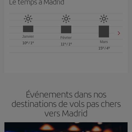
Le temps à Madrid
Janvier
Février
Mars
10º
/
1º
11º
/
1º
15º
/
4º
Événements dans nos
destinations de vols pas chers
vers Madrid