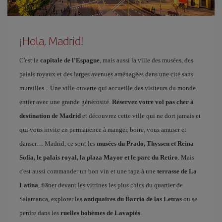
¡Hola, Madrid!
C'est la
capitale de l'Espagne
, mais aussi la ville des musées, des
palais royaux et des larges avenues aménagées dans une cité sans
murailles... Une ville ouverte qui accueille des visiteurs du monde
entier avec une grande générosité.
Réservez votre vol pas cher à
destination de Madrid
et découvrez cette ville qui ne dort jamais et
qui vous invite en permanence à manger, boire, vous amuser et
danser… Madrid, ce sont les
musées du Prado, Thyssen et Reina
Sofía, le palais royal, la plaza Mayor et le parc du Retiro
. Mais
c'est aussi commander un bon vin et une tapa à une
terrasse de La
Latina
, flâner devant les vitrines les plus chics du quartier de
Salamanca, explorer les
antiquaires du Barrio de las Letras
ou se
perdre dans les
ruelles bohèmes de Lavapiés
.