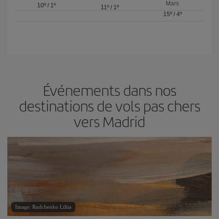
Mars
10º
/
1º
11º
/
1º
15º
/
4º
Événements dans nos
destinations de vols pas chers
vers Madrid
Image: Rudchenko Liliia