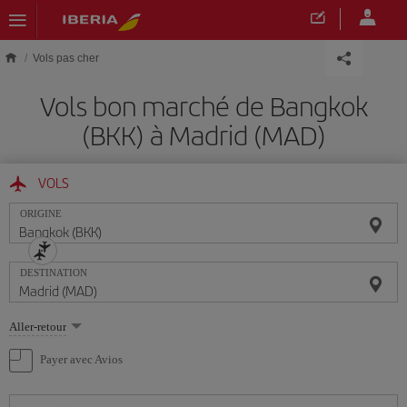
Skip to main content
Vols pas cher
Vols bon marché de Bangkok
(BKK) à Madrid (MAD)
VOLS
ORIGINE
DESTINATION
Sélectionnez
Aller-retour
une
option
Payer avec Avios