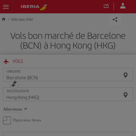
Skip to main content
Vols pas cher
Vols bon marché de Barcelone
(BCN) à Hong Kong (HKG)
VOLS
ORIGINE
DESTINATION
Sélectionnez
Aller-retour
une
option
Payer avec Avios