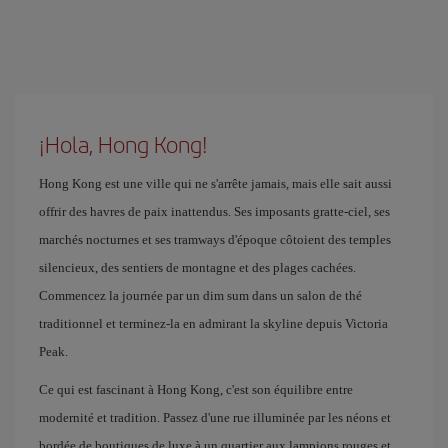
¡Hola, Hong Kong!
Hong Kong est une ville qui ne s'arrête jamais, mais elle sait aussi
offrir des havres de paix inattendus. Ses imposants gratte-ciel, ses
marchés nocturnes et ses tramways d'époque côtoient des temples
silencieux, des sentiers de montagne et des plages cachées.
Commencez la journée par un dim sum dans un salon de thé
traditionnel et terminez-la en admirant la skyline depuis Victoria
Peak.
Ce qui est fascinant à Hong Kong, c'est son équilibre entre
modernité et tradition. Passez d'une rue illuminée par les néons et
bordée de boutiques de luxe à un quartier aux lampions rouges et