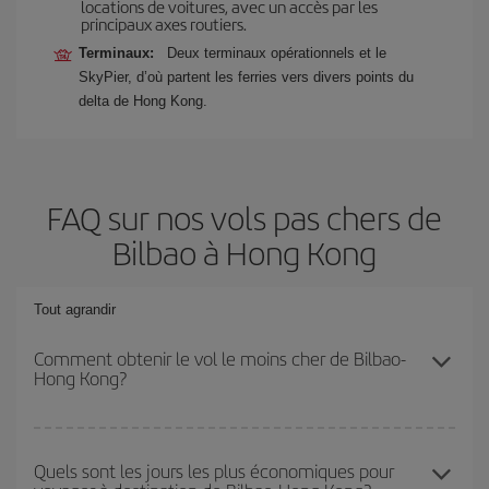
locations de voitures, avec un accès par les
principaux axes routiers.
Terminaux:
Deux terminaux opérationnels et le
SkyPier, d’où partent les ferries vers divers points du
delta de Hong Kong.
FAQ sur nos vols pas chers de
Bilbao à Hong Kong
Tout agrandir
Comment obtenir le vol le moins cher de Bilbao-
Hong Kong?
Économisez sur votre billet d'avion de Bilbao-Hong Kong-dest et
bénéficiez du tarif le plus bas en évitant les hautes saisons, en
Quels sont les jours les plus économiques pour
achetant à l'avance et en restant flexible sur les dates et les