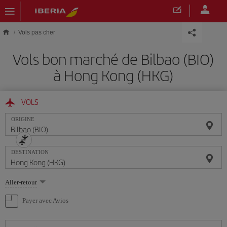
Skip to main content
Vols pas cher
Vols bon marché de Bilbao (BIO)
à Hong Kong (HKG)
VOLS
ORIGINE
DESTINATION
Sélectionnez
Aller-retour
une
option
Payer avec Avios