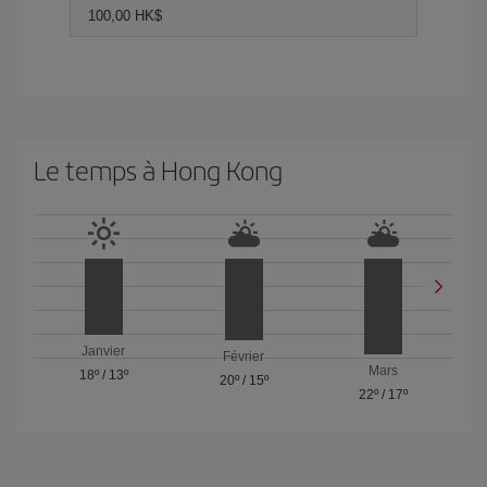
100,00 HK$
Le temps à Hong Kong
Janvier
Février
Mars
18º
/
13º
20º
/
15º
22º
/
17º