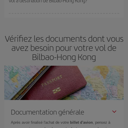
vol à destination de Bilbao-Hong Kong?
(touristiques). Par conséquent, réserver à l'avance est
fondamental
pour trouver des
vols pas chers
.
Iberia propose plusieurs tarifs, afin de vous garantir le meilleur prix
en fonction de vos besoins. Avec le tarif Basic, vous êtes certain
d'acheter le vol le moins cher.
Vérifiez les documents dont vous
avez besoin pour votre vol de
Bilbao-Hong Kong
Documentation générale
Après avoir finalisé l'achat de votre
billet d'avion
, pensez à