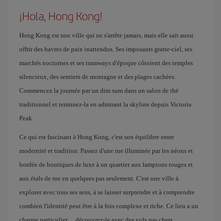
¡Hola, Hong Kong!
Hong Kong est une ville qui ne s'arrête jamais, mais elle sait aussi
offrir des havres de paix inattendus. Ses imposants gratte-ciel, ses
marchés nocturnes et ses tramways d'époque côtoient des temples
silencieux, des sentiers de montagne et des plages cachées.
Commencez la journée par un dim sum dans un salon de thé
traditionnel et terminez-la en admirant la skyline depuis Victoria
Peak.
Ce qui est fascinant à Hong Kong, c'est son équilibre entre
modernité et tradition. Passez d'une rue illuminée par les néons et
bordée de boutiques de luxe à un quartier aux lampions rouges et
aux étals de rue en quelques pas seulement. C'est une ville à
explorer avec tous ses sens, à se laisser surprendre et à comprendre
combien l'identité peut être à la fois complexe et riche. Ce lieu a un
charme particulier… découvrez-le avec des vols pas chers.