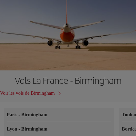
Vols La France - Birmingham
Voir les vols de Birmingham
Paris
-
Birmingham
Toulo
Lyon
-
Birmingham
Borde