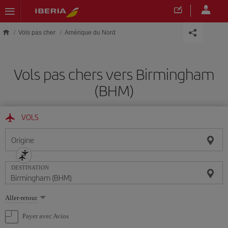
Skip to main content
Vols pas cher
Amérique du Nord
Vols pas chers vers Birmingham
(BHM)
VOLS
Origine
DESTINATION
Sélectionnez
Aller-retour
une
option
Payer avec Avios