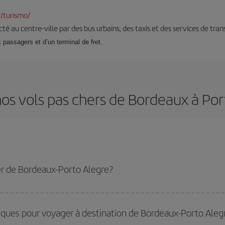
/turismo/
té au centre-ville par des bus urbains, des taxis et des services de tran
 passagers et d’un terminal de fret.
nos vols pas chers de Bordeaux à Por
er de Bordeaux-Porto Alegre?
rto Alegre-dest et bénéficiez du tarif le plus bas en évitant les hautes saison
miques pour voyager à destination de Bordeaux-Porto Aleg