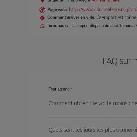
Situation:
Porto Alegre
Voir sur la carte
http://www2.portoalegre.rs.gov.br
Page web:
L’aéroport est connec
Comment arriver en ville:
Terminaux:
L’aéroport dispose de deux terminaux
FAQ sur 
Tout agrandir
Comment obtenir le vol le moins ch
Économisez sur votre billet d'avion de Bordeaux-Po
sur les dates et les horaires de votre aller-retour.
Quels sont les jours les plus écono