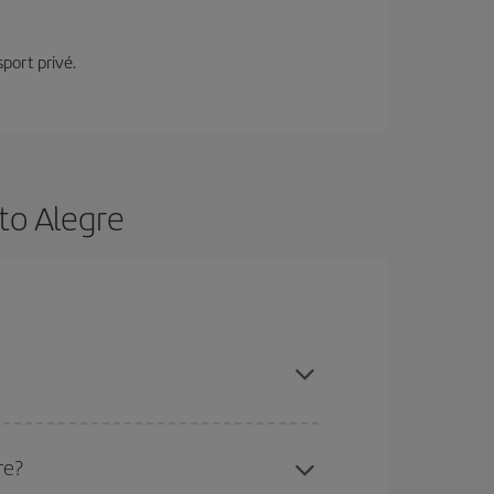
sport privé.
to Alegre
s, en achetant à l'avance et en restant flexible
re?