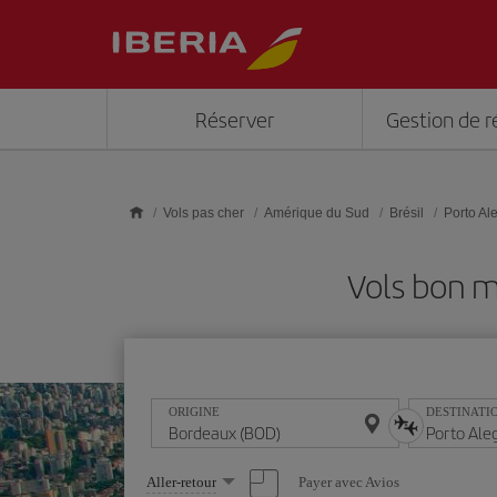
Skip to main content
Réserver
Gestion de r
Vols pas cher
Amérique du Sud
Brésil
Porto Al
Vols bon m
ORIGINE
DESTINATI
Sélectionnez
Payer avec Avios
Aller-retour