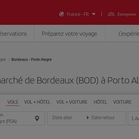
France - FR
Entreprises
éservations
Préparez votre voyage
L’expéri
egre
Bordeaux - Porto Alegre
arché de Bordeaux (BOD) à Porto A
VOLS
VOL + HÔTEL
VOL + VOITURE
HÔTEL
VOITURE
ON
Date aller
Date retour
1
A
Entrez la date au format jour/mois/année
Entrez la date au format jou