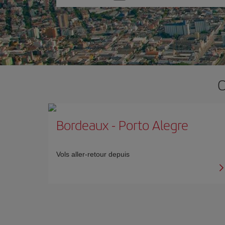
une
option
O
Bordeaux
-
Porto Alegre
Vols aller-retour depuis