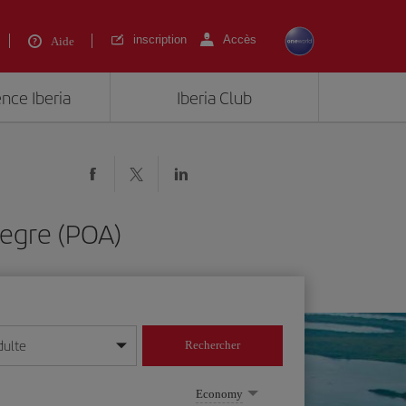
inscription
Accès
Aide
ence Iberia
Iberia Club
legre (POA)
dulte
Rechercher
r/mois/année
Economy