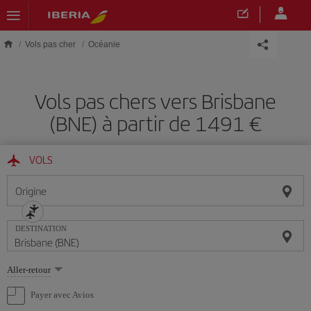
Skip to main content
Vols pas cher
Océanie
Vols pas chers vers Brisbane
(BNE) à partir de 1491 €
VOLS
Origine
DESTINATION
Sélectionnez
Aller-retour
une
option
Payer avec Avios