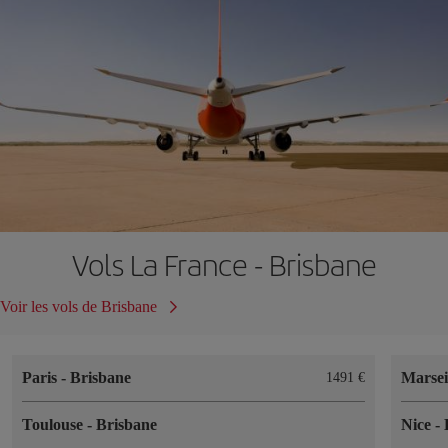
Vols La France - Brisbane
Voir les vols de Brisbane
Paris
-
Brisbane
Marsei
1491 €
Toulouse
-
Brisbane
Nice
-