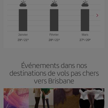
Janvier
Février
Mars
29º
/
21º
28º
/
21º
27º
/
20º
Événements dans nos
destinations de vols pas chers
vers Brisbane