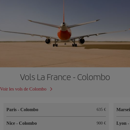
Vols La France - Colombo
Voir les vols de Colombo
Paris
-
Colombo
Marsei
635 €
Nice
-
Colombo
Lyon
900 €