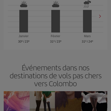
Janvier
Février
Mars
30º
/
23º
31º
/
23º
31º
/
24º
Événements dans nos
destinations de vols pas chers
vers Colombo