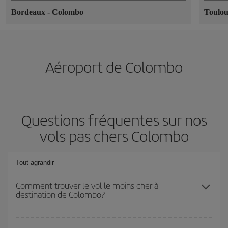
Bordeaux
-
Colombo
Toulo
Aéroport de Colombo
Questions fréquentes sur nos
vols pas chers Colombo
Tout agrandir
Comment trouver le vol le moins cher à
destination de Colombo?
Économisez sur votre billet d'avion et bénéficiez du tarif le plus