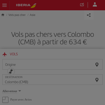
Skip to main content
Vols pas cher
Asie
Vols pas chers vers Colombo
(CMB) à partir de 634 €
VOLS
Origine
DESTINATION
Sélectionnez
Aller-retour
une
option
Payer avec Avios