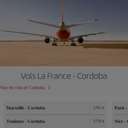
Vols La France - Cordoba
Voir les vols de Cordoba
Marseille
-
Cordoba
Paris
1701 €
Toulouse
-
Cordoba
Nice
-
1770 €