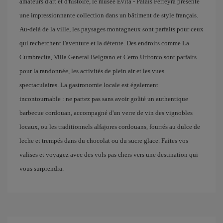
amateurs d'art et d'histoire, le musée Evita - Palais Ferreyra présente
une impressionnante collection dans un bâtiment de style français.
Au-delà de la ville, les paysages montagneux sont parfaits pour ceux
qui recherchent l'aventure et la détente. Des endroits comme La
Cumbrecita, Villa General Belgrano et Cerro Uritorco sont parfaits
pour la randonnée, les activités de plein air et les vues
spectaculaires. La gastronomie locale est également
incontournable : ne partez pas sans avoir goûté un authentique
barbecue cordouan, accompagné d'un verre de vin des vignobles
locaux, ou les traditionnels alfajores cordouans, fourrés au dulce de
leche et trempés dans du chocolat ou du sucre glace. Faites vos
valises et voyagez avec des vols pas chers vers une destination qui
vous surprendra.