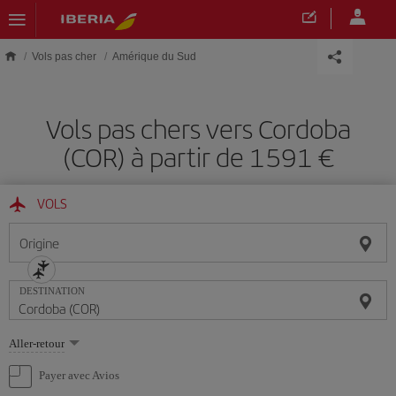
Skip to main content
Vols pas cher
Amérique du Sud
Vols pas chers vers Cordoba
(COR) à partir de 1591 €
VOLS
Origine
DESTINATION
Sélectionnez
Aller-retour
une
option
Payer avec Avios