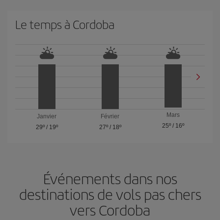
Le temps à Cordoba
Mars
Janvier
Février
25º
/
16º
29º
/
19º
27º
/
18º
Événements dans nos
destinations de vols pas chers
vers Cordoba