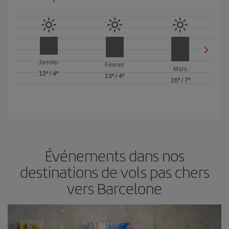
Janvier
Février
Mars
12º
/
4º
13º
/
4º
16º
/
7º
Événements dans nos
destinations de vols pas chers
vers Barcelone