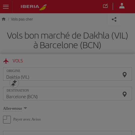
Skip to main content
Vols pas cher
Vols bon marché de Dakhla (VIL)
à Barcelone (BCN)
VOLS
ORIGINE
DESTINATION
Sélectionnez
Aller-retour
une
option
Payer avec Avios