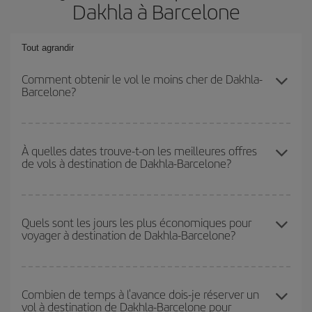
Dakhla à Barcelone
Tout agrandir
Comment obtenir le vol le moins cher de Dakhla-
Barcelone?
Économisez sur votre billet d'avion de Dakhla-Barcelone-dest et
bénéficiez du tarif le plus bas en évitant les hautes saisons, en
À quelles dates trouve-t-on les meilleures offres
de vols à destination de Dakhla-Barcelone?
achetant à l'avance et en restant flexible sur les dates et les
horaires de votre aller-retour.
Vous pouvez obtenir les vols les plus économiques en voyageant
hors haute saison
. Bien que cela dépende de votre destination,
Quels sont les jours les plus économiques pour
voyager à destination de Dakhla-Barcelone?
en général, les périodes de Noël, de Pâques et des vacances
scolaires sont en haute saison. En outre, surtout si vous
envisagez une escapade le temps d'un week-end,
plus tôt
vous
Pour découvrir quels jours bénéficient des tarifs les plus bas, il
achetez votre billet, plus vous pourrez bénéficier des meilleurs
vous suffit de lancer une recherche dans notre
moteur de
Combien de temps à l'avance dois-je réserver un
prix.
vol à destination de Dakhla-Barcelone pour
recherche de vols économiques
. Dites-nous d'où vous partez,