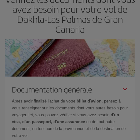
restant flexible sur les dates et les horaires de vol lors de votre
avez besoin pour votre vol de
recherche, vous pourrez
choisir le prix le plus économique.
Dakhla-Las Palmas de Gran
Canaria
Documentation générale
Après avoir finalisé l'achat de votre
billet d'avion
, pensez à
vous renseigner sur les documents dont vous aurez besoin pour
voyager. Ici, vous pouvez vérifier si vous avez besoin
d'un
visa, d'un passeport, d'une assurance
ou de tout autre
document, en fonction de la provenance et de la destination de
votre vol.