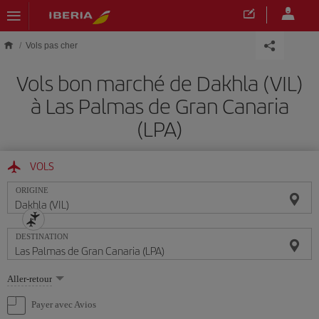
Skip to main content
Vols pas cher
Vols bon marché de Dakhla (VIL)
à Las Palmas de Gran Canaria
(LPA)
VOLS
ORIGINE
DESTINATION
Sélectionnez
Aller-retour
une
option
Payer avec Avios