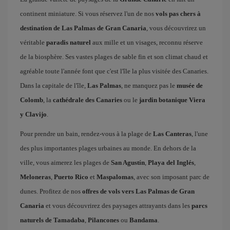
continent miniature. Si vous réservez l'un de nos
vols pas chers à
destination de Las Palmas de Gran Canaria
, vous découvrirez un
véritable
paradis naturel
aux mille et un visages, reconnu réserve
de la biosphère. Ses vastes plages de sable fin et son climat chaud et
agréable toute l'année font que c'est l'île la plus visitée des Canaries.
Dans la capitale de l'île,
Las Palmas
, ne manquez pas le
musée de
Colomb
, la
cathédrale des Canaries
ou le
jardin botanique Viera
y Clavijo
.
Pour prendre un bain, rendez-vous à la plage de
Las Canteras
, l'une
des plus importantes plages urbaines au monde. En dehors de la
ville, vous aimerez les plages de
San Agustín
,
Playa del Inglés
,
Meloneras
,
Puerto Rico
et
Maspalomas
, avec son imposant parc de
dunes. Profitez de nos
offres de vols vers Las Palmas de Gran
Canaria
et vous découvrirez des paysages attrayants dans les
parcs
naturels de Tamadaba
,
Pilancones
ou
Bandama
.