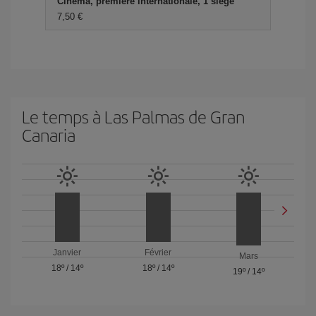
Cinéma, première internationale, 1 siège
7,50 €
Le temps à Las Palmas de Gran
Canaria
Janvier
Février
Mars
18º
/
14º
18º
/
14º
19º
/
14º