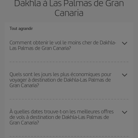
Dakhla à Las Palmas de Gran
Canaria
Tout agrandir
Comment obtenir le vol le moins cher de Dakhla-
Las Palmas de Gran Canaria?
Économisez sur votre billet d'avion de Dakhla-Las Palmas de
Gran Canaria-dest et bénéficiez du tarif le plus bas en évitant les
Quels sont les jours les plus économiques pour
voyager à destination de Dakhla-Las Palmas de
hautes saisons, en achetant à l'avance et en restant flexible sur
Gran Canaria?
les dates et les horaires de votre aller-retour.
Pour découvrir quels jours bénéficient des tarifs les plus bas, il
vous suffit de lancer une recherche dans notre
moteur de
À quelles dates trouve-t-on les meilleures offres
de vols à destination de Dakhla-Las Palmas de
recherche de vols économiques
. Dites-nous d'où vous partez,
Gran Canaria?
où vous voulez aller et à quelles dates vous aviez prévu de
voyager. Nous afficherons les vols les plus économiques, non
seulement
pour la date demandée, mais également pour les