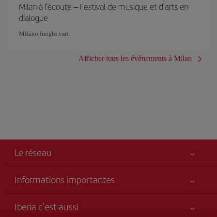
Milan à l'écoute – Festival de musique et d'arts en
dialogue
Milano luoghi vari
Afficher tous les événements à Milan
Le réseau
Informations importantes
Votre sécurité est notre priorité
Iberia c'est aussi
Accessibilité