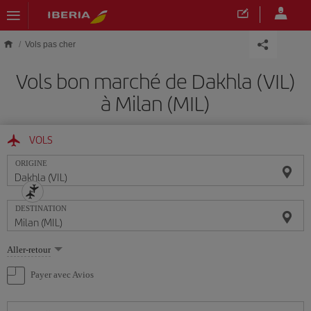
Skip to main content
Vols pas cher
Vols bon marché de Dakhla (VIL)
à Milan (MIL)
VOLS
ORIGINE
DESTINATION
Sélectionnez
Aller-retour
une
option
Payer avec Avios