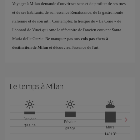
Voyager à Milan demande d'ouvrir ses sens et de profiter de ses rues
et de ses habitants, de son essence Renaissance, de la gastronomie
italienne et de son art... Contemplez la fresque de « La Cène » de
Léonard de Vinci qui orne le réfectoire de l'ancien couvent Santa
Maria delle Grazie. Ne manquez pas nos
vols pas chers à
destination de Milan
et découvrez l'essence de l'art.
Le temps à Milan
Janvier
Février
7º
/
-1º
Mars
9º
/
0º
14º
/
3º