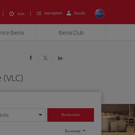
inscription
Accès
Aide
ence Iberia
Iberia Club
e (VLC)
dulte
Rechercher
r/mois/année
Economy