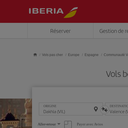
Skip to main content
Réserver
Gestion de r
Vols pas cher
Europe
Espagne
Communauté V
Vols b
ORIGINE
DESTINATI
Sélectionnez
Payer avec Avios
Aller-retour