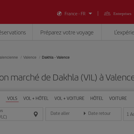
France - FR
Entreprises
éservations
Préparez votre voyage
L’expéri
alencienne
Valence
Dakhla - Valence
on marché de Dakhla (VIL) à Valenc
VOLS
VOL + HÔTEL
VOL + VOITURE
HÔTEL
VOITURE
ON
Date aller
Date retour
1
A
Entrez la date au format jour/mois/année
Entrez la date au format jou