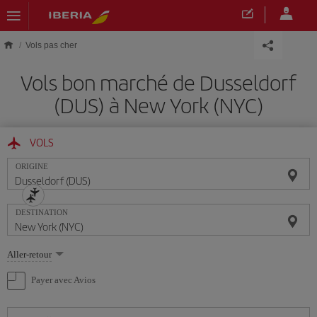
Skip to main content
Vols pas cher
Vols bon marché de Dusseldorf
(DUS) à New York (NYC)
VOLS
ORIGINE
DESTINATION
Sélectionnez
Aller-retour
une
option
Payer avec Avios