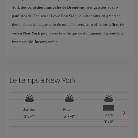
York des
comédies musicales de Broadway
, des galeries avant-
gardistes de Chelsea et Lowe East Side ; du shopping en grand et
des cinémas à chaque coin de rue... Trouvez les meilleures
offres de
vols à New York
pour vivre la ville qui ne dort jamais. Inabordable.
Imprévisible. Incomparable.
Le temps à New York
Janvier
Février
Mars
3º
/
-4º
5º
/
-4º
9º
/
0º