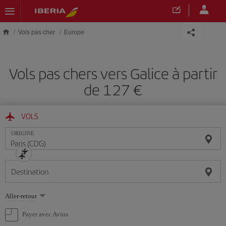
Skip to main content
Vols pas cher
Europe
Vols pas chers vers Galice à partir
de 127 €
VOLS
ORIGINE
Destination
Sélectionnez
Aller-retour
une
option
Payer avec Avios