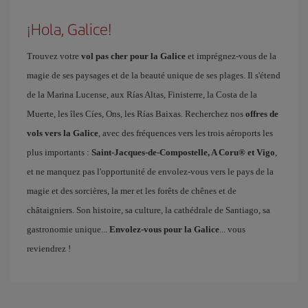
¡Hola, Galice!
Trouvez votre
vol pas cher pour la Galice
et imprégnez-vous de la
magie de ses paysages et de la beauté unique de ses plages. Il s'étend
de la Marina Lucense, aux Rías Altas, Finisterre, la Costa de la
Muerte, les îles Cíes, Ons, les Rías Baixas. Recherchez nos
offres de
vols vers la Galice
, avec des fréquences vers les trois aéroports les
plus importants :
Saint-Jacques-de-Compostelle, A Coru® et Vigo
,
et ne manquez pas l'opportunité de envolez-vous vers le pays de la
magie et des sorcières, la mer et les forêts de chênes et de
châtaigniers. Son histoire, sa culture, la cathédrale de Santiago, sa
gastronomie unique...
Envolez-vous pour la Galice
... vous
reviendrez !