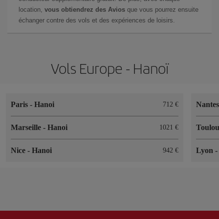
location,
vous obtiendrez des Avios
que vous pourrez ensuite
échanger contre des vols et des expériences de loisirs.
Vols Europe - Hanoï
Paris
-
Hanoi
Nante
712 €
Marseille
-
Hanoi
Toulo
1021 €
Nice
-
Hanoi
Lyon
942 €