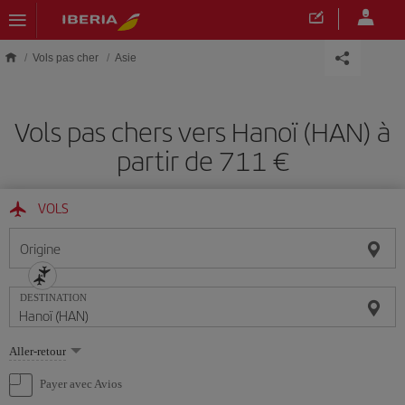
Skip to main content
Vols pas cher
Asie
Vols pas chers vers Hanoï (HAN) à
partir de 711 €
VOLS
Origine
DESTINATION
Sélectionnez
Aller-retour
une
option
Payer avec Avios