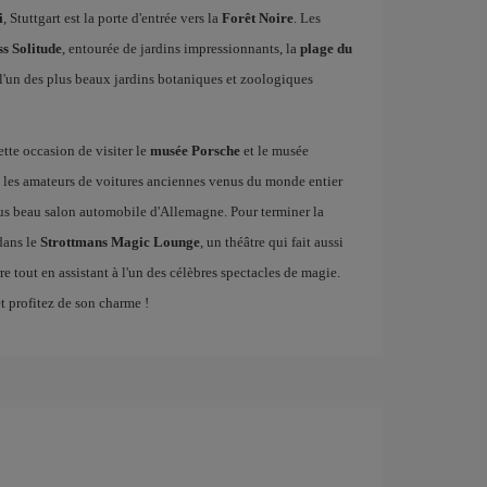
i
, Stuttgart est la porte d'entrée vers la
Forêt Noire
. Les
ss Solitude
, entourée de jardins impressionnants, la
plage du
 l'un des plus beaux jardins botaniques et zoologiques
tte occasion de visiter le
musée Porsche
et le musée
, les amateurs de voitures anciennes venus du monde entier
us beau salon automobile d'Allemagne. Pour terminer la
dans le
Strottmans Magic Lounge
, un théâtre qui fait aussi
e tout en assistant à l'un des célèbres spectacles de magie.
t profitez de son charme !