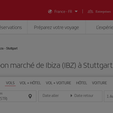
France - FR
Entreprises
éservations
Préparez votre voyage
L’expéri
iza - Stuttgart
bon marché de Ibiza (IBZ) à Stuttgart
VOLS
VOL + HÔTEL
VOL + VOITURE
HÔTEL
VOITURE
ON
Date aller
Date retour
1
A
Entrez la date au format jour/mois/année
Entrez la date au format jou