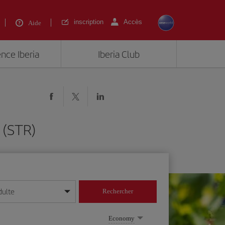
inscription
Accès
Aide
ence Iberia
Iberia Club
 (STR)
dulte
Rechercher
r/mois/année
Economy