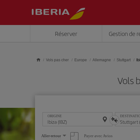
Skip to main content
Réserver
Gestion de r
Vols pas cher
Europe
Allemagne
Stuttgart
Ib
Vols 
ORIGINE
DESTINATI
Sélectionnez
Payer avec Avios
Aller-retour