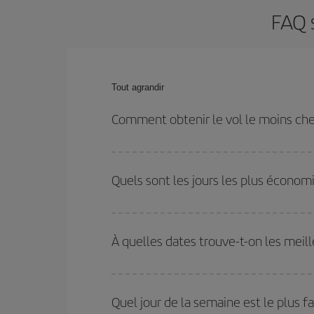
FAQ s
Tout agrandir
Comment obtenir le vol le moins cher
Économisez sur votre billet d'avion de Ibiza-Stuttg
dates et les horaires de votre aller-retour.
Quels sont les jours les plus économ
Pour découvrir quels jours bénéficient des tarifs 
vous partez, où vous voulez aller et à quelles d
À quelles dates trouve-t-on les meill
mais également pour les jours proches
, à l'al
nous vous proposons chaque jour : certains
horai
Vous pouvez obtenir les vols les plus économiq
et des vacances scolaires sont en haute saison.
Quel jour de la semaine est le plus fa
pourrez bénéficier des meilleurs prix.