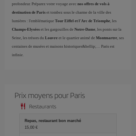
profondeur. Préparez votre voyage avec
nos offres de vols à
destination de Paris
et tombez sous le charme de la ville des
lumières : l'emblématique
Tour Eiffel et l'Arc de Triomphe
, les
Champs-Elysées
et les gargouilles de
Notre-Dame
, les ponts sur la
Seine, les trésors du
Louvre
et le quartier animé de
Montmartre
, ses
centaines de musées et maisons historiques&hellip;… Paris est
infinie.
Prix ​​moyens pour Paris
Restaurants
Repas, restaurant bon marché
15,00 €