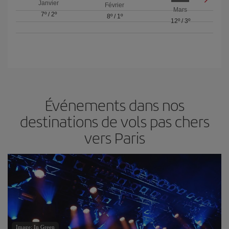
Janvier
Février
Mars
7º
/
2º
8º
/
1º
12º
/
3º
Événements dans nos
destinations de vols pas chers
vers Paris
Image: In Green