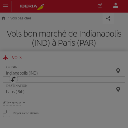
Skip to main content
Vols pas cher
Vols bon marché de Indianapolis
(IND) à Paris (PAR)
VOLS
ORIGINE
DESTINATION
Sélectionnez
Aller-retour
une
option
Payer avec Avios