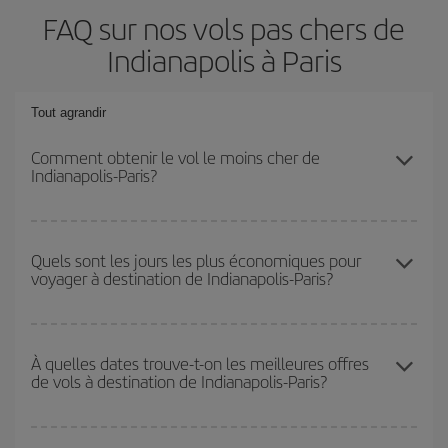
FAQ sur nos vols pas chers de
Indianapolis à Paris
Tout agrandir
Comment obtenir le vol le moins cher de
Indianapolis-Paris?
Économisez sur votre billet d'avion de Indianapolis-Paris-dest et
bénéficiez du tarif le plus bas en évitant les hautes saisons, en
Quels sont les jours les plus économiques pour
voyager à destination de Indianapolis-Paris?
achetant à l'avance et en restant flexible sur les dates et les
horaires de votre aller-retour.
Pour découvrir quels jours bénéficient des tarifs les plus bas, il
vous suffit de lancer une recherche dans notre
moteur de
À quelles dates trouve-t-on les meilleures offres
de vols à destination de Indianapolis-Paris?
recherche de vols économiques
. Dites-nous d'où vous partez,
où vous voulez aller et à quelles dates vous aviez prévu de
voyager. Nous afficherons les vols les plus économiques, non
Vous pouvez obtenir les vols les plus économiques en voyageant
seulement
pour la date demandée, mais également pour les