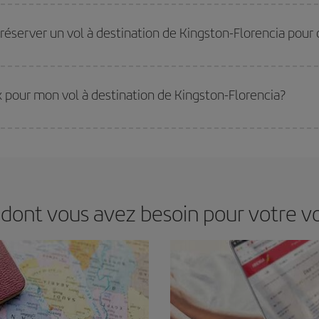
s jours de la semaine. Les clés pour trouver les meilleurs prix sont
d'anticip
 prix économiques. De plus, en restant flexible sur les dates et les horaires 
réserver un vol à destination de Kingston-Florencia pour o
eilleurs prix. Les prix dépendent du nombre de sièges libres sur le vol et de la
 réserver à l'avance est
fondamental
pour trouver des
vols pas chers
.
ix pour mon vol à destination de Kingston-Florencia?
ir le meilleur prix en fonction de vos besoins. Avec le tarif Basic, vous êtes c
 dont vous avez besoin pour votre vo