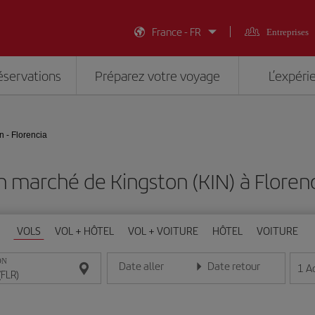
France - FR
Entreprises
éservations
Préparez votre voyage
L’expéri
n - Florencia
n marché de Kingston (KIN) à Florenc
VOLS
VOL + HÔTEL
VOL + VOITURE
HÔTEL
VOITURE
ON
Date aller
Date retour
1
A
Entrez la date au format jour/mois/année
Entrez la date au format jou