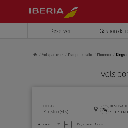
Skip to main content
Réserver
Gestion de r
Vols pas cher
Europe
Italie
Florence
Kingsto
Vols bo
ORIGINE
DESTINATI
Sélectionnez
Payer avec Avios
Aller-retour