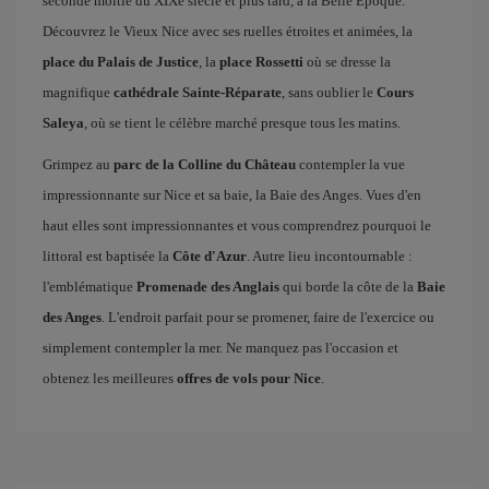
seconde moitié du XIXe siècle et plus tard, à la Belle Époque.
Découvrez le Vieux Nice avec ses ruelles étroites et animées, la
place du Palais de Justice
, la
place Rossetti
où se dresse la
magnifique
cathédrale Sainte-Réparate
, sans oublier le
Cours
Saleya
, où se tient le célèbre marché presque tous les matins.
Grimpez au
parc de la Colline du Château
contempler la vue
impressionnante sur Nice et sa baie, la Baie des Anges. Vues d'en
haut elles sont impressionnantes et vous comprendrez pourquoi le
littoral est baptisée la
Côte d'Azur
. Autre lieu incontournable :
l'emblématique
Promenade des Anglais
qui borde la côte de la
Baie
des Anges
. L'endroit parfait pour se promener, faire de l'exercice ou
simplement contempler la mer. Ne manquez pas l'occasion et
obtenez les meilleures
offres de vols pour Nice
.