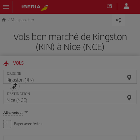
Skip to main content
Vols pas cher
Vols bon marché de Kingston
(KIN) à Nice (NCE)
VOLS
ORIGINE
DESTINATION
Sélectionnez
Aller-retour
une
option
Payer avec Avios