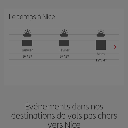
Le temps à Nice
Janvier
Février
Mars
9º
/
2º
9º
/
2º
12º
/
4º
Événements dans nos
destinations de vols pas chers
vers Nice