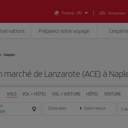
France - FR
Entreprises
éservations
Préparez votre voyage
L’expéri
e - Naples
n marché de Lanzarote (ACE) à Napl
VOLS
VOL + HÔTEL
VOL + VOITURE
HÔTEL
VOITURE
ON
Date aller
Date retour
1
A
Entrez la date au format jour/mois/année
Entrez la date au format jou