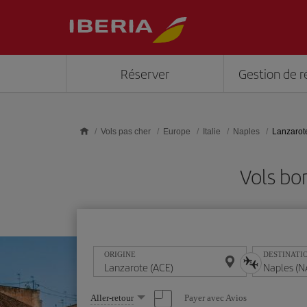
Skip to main content
Réserver
Gestion de r
Vols pas cher
Europe
Italie
Naples
Lanzarot
Vols bo
ORIGINE
DESTINATI
Sélectionnez
Payer avec Avios
Aller-retour