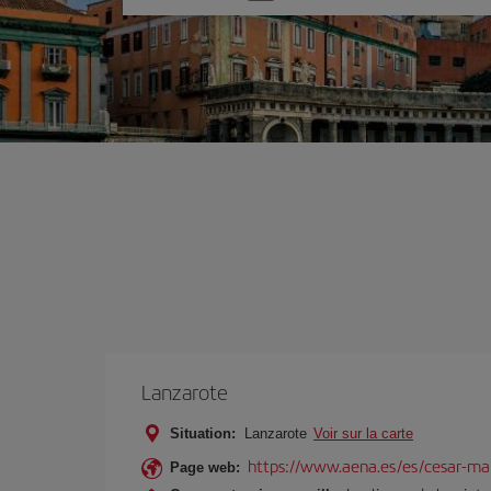
une
option
Lanzarote
Situation:
Lanzarote
Voir sur la carte
https://www.aena.es/es/cesar-ma
Page web: