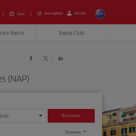
inscription
Accès
Aide
ence Iberia
Iberia Club
es (NAP)
dulte
Rechercher
r/mois/année
Economy