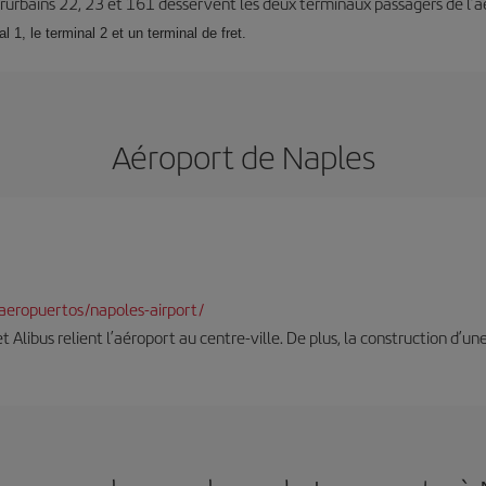
terurbains 22, 23 et 161 desservent les deux terminaux passagers de l’a
 1, le terminal 2 et un terminal de fret.
Aéroport de Naples
aeropuertos/napoles-airport/
et Alibus relient l’aéroport au centre-ville. De plus, la construction d’u