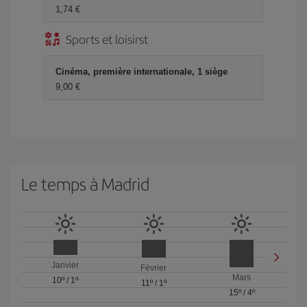
1,74 €
Sports et loisirst
Cinéma, première internationale, 1 siège
9,00 €
Le temps à Madrid
Janvier
Février
Mars
10º
/
1º
11º
/
1º
15º
/
4º