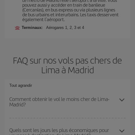
pouvez aussi y accéder en train de banlieue
(Cercanías), en bus express ou via plusieurs lignes
de bus urbains et interurbains. Les taxis desservent
également l’aéroport.
Terminaux:
Aérogares 1, 2, 3 et 4
FAQ sur nos vols pas chers de
Lima à Madrid
Tout agrandir
Comment obtenir le vol le moins cher de Lima-
Madrid?
Économisez sur votre billet d'avion de Lima-Madrid-dest et
bénéficiez du tarif le plus bas en évitant les hautes saisons, en
Quels sont les jours les plus économiques pour
achetant à l'avance et en restant flexible sur les dates et les