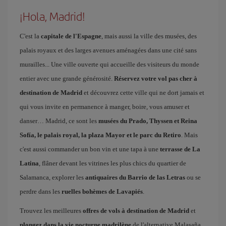
¡Hola, Madrid!
C'est la
capitale de l'Espagne
, mais aussi la ville des musées, des
palais royaux et des larges avenues aménagées dans une cité sans
murailles... Une ville ouverte qui accueille des visiteurs du monde
entier avec une grande générosité.
Réservez votre vol pas cher à
destination de Madrid
et découvrez cette ville qui ne dort jamais et
qui vous invite en permanence à manger, boire, vous amuser et
danser… Madrid, ce sont les
musées du Prado, Thyssen et Reina
Sofía, le palais royal, la plaza Mayor et le parc du Retiro
. Mais
c'est aussi commander un bon vin et une tapa à une
terrasse de La
Latina
, flâner devant les vitrines les plus chics du quartier de
Salamanca, explorer les
antiquaires du Barrio de las Letras
ou se
perdre dans les
ruelles bohèmes de Lavapiés
.
Trouvez les meilleures
offres de vols à destination de Madrid
et
plongez dans la vie nocturne madrilène
de l'alternative Malasaña