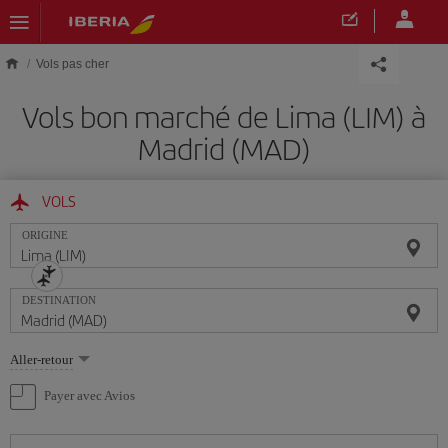
Skip to main content
Vols pas cher
Vols bon marché de Lima (LIM) à
Madrid (MAD)
VOLS
ORIGINE
DESTINATION
Sélectionnez
Aller-retour
une
option
Payer avec Avios