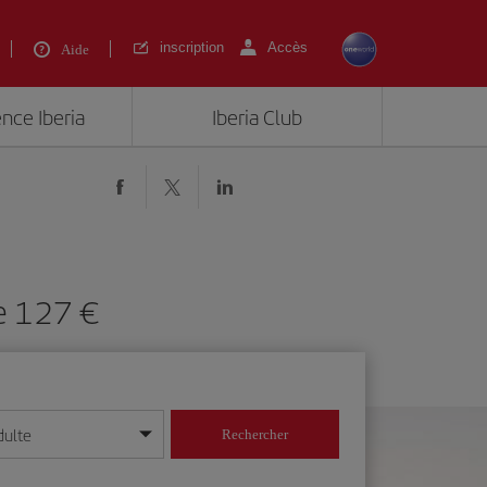
inscription
Accès
Aide
ence Iberia
Iberia Club
de 127 €
dulte
Rechercher
r/mois/année