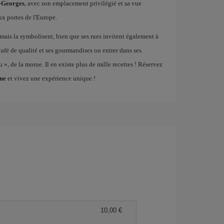
t-Georges
, avec son emplacement privilégié et sa vue
ux portes de l'Europe.
rmais la symbolisent, bien que ses rues invitent également à
 café de qualité et ses gourmandises ou entrer dans ses
», de la morue. Il en existe plus de mille recettes ! Réservez
nne
et vivez une expérience unique !
10,00 €