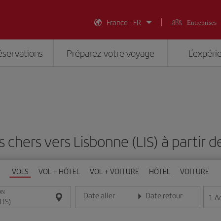
France - FR
Entreprises
éservations
Préparez votre voyage
L’expéri
s chers vers Lisbonne (LIS) à partir 
VOLS
VOL + HÔTEL
VOL + VOITURE
HÔTEL
VOITURE
ON
Date aller
Date retour
1
A
Entrez la date au format jour/mois/année
Entrez la date au format jou