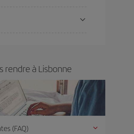
 disponibilité ou de l'épuisement des tarifs les
ertain d'acheter le vol le moins cher.
s rendre à Lisbonne
tes (FAQ)