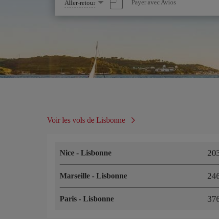
Sélectionnez
Payer avec Avios
Aller-retour
une
option
Voir les vols de Lisbonne
20
Nice
-
Lisbonne
24
Marseille
-
Lisbonne
37
Paris
-
Lisbonne