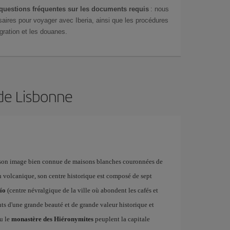
questions fréquentes sur les documents requis
: nous
aires pour voyager avec Iberia, ainsi que les procédures
gration et les douanes.
 de Lisbonne
c son image bien connue de maisons blanches couronnées de
ain volcanique, son centre historique est composé de sept
ío
(centre névralgique de la ville où abondent les cafés et
ts d'une grande beauté et de grande valeur historique et
u le
monastère des Hiéronymites
peuplent la capitale