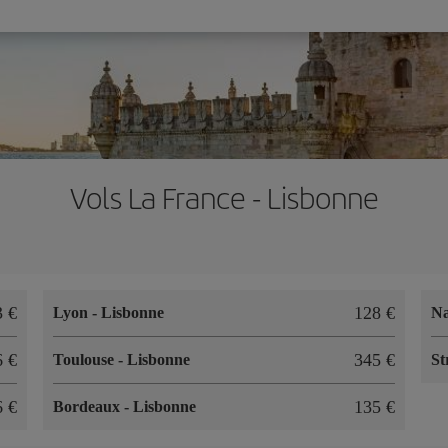
Vols La France - Lisbonne
3 €
128 €
Lyon
-
Lisbonne
N
6 €
345 €
Toulouse
-
Lisbonne
St
6 €
135 €
Bordeaux
-
Lisbonne