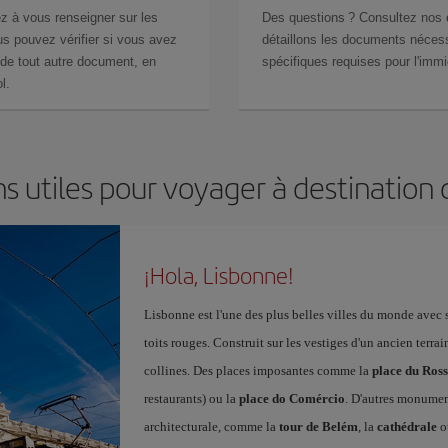
z à vous renseigner sur les
Des questions ? Consultez nos
s pouvez vérifier si vous avez
détaillons les documents nécess
de tout autre document, en
spécifiques requises pour l'immi
l.
s utiles pour voyager à destination
¡Hola, Lisbonne!
Lisbonne est l'une des plus belles villes du monde ave
toits rouges. Construit sur les vestiges d'un ancien terr
collines. Des places imposantes comme la
place du Ross
restaurants) ou la
place do Comércio
. D'autres monumen
architecturale, comme la
tour de Belém
, la
cathédrale
o