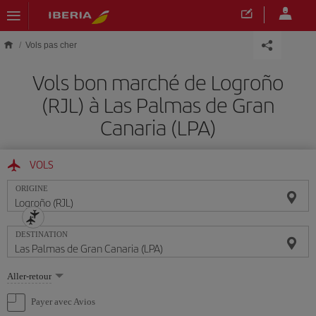
Skip to main content
Vols pas cher
Vols bon marché de Logroño
(RJL) à Las Palmas de Gran
Canaria (LPA)
VOLS
ORIGINE
DESTINATION
Sélectionnez
Aller-retour
une
option
Payer avec Avios