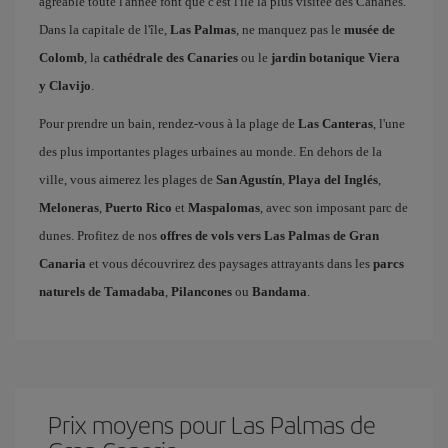
agréable toute l'année font que c'est l'île la plus visitée des Canaries.
Dans la capitale de l'île,
Las Palmas
, ne manquez pas le
musée de
Colomb
, la
cathédrale des Canaries
ou le
jardin botanique Viera
y Clavijo
.
Pour prendre un bain, rendez-vous à la plage de
Las Canteras
, l'une
des plus importantes plages urbaines au monde. En dehors de la
ville, vous aimerez les plages de
San Agustín
,
Playa del Inglés
,
Meloneras
,
Puerto Rico
et
Maspalomas
, avec son imposant parc de
dunes. Profitez de nos
offres de vols vers Las Palmas de Gran
Canaria
et vous découvrirez des paysages attrayants dans les
parcs
naturels de Tamadaba
,
Pilancones
ou
Bandama
.
Prix ​​moyens pour Las Palmas de