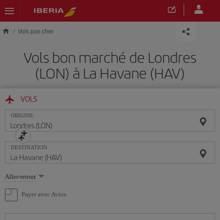
Skip to main content
Vols pas cher
Vols bon marché de Londres
(LON) à La Havane (HAV)
VOLS
ORIGINE
DESTINATION
Sélectionnez
Aller-retour
une
option
Payer avec Avios