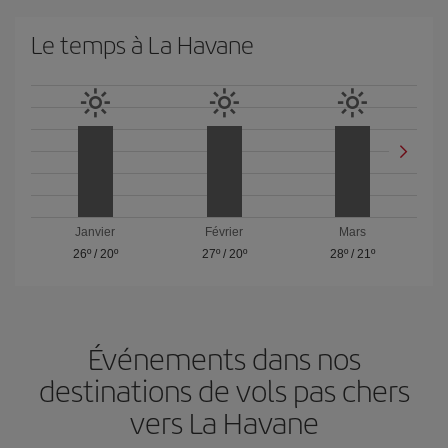
Le temps à La Havane
Janvier
Février
Mars
26º
/
20º
27º
/
20º
28º
/
21º
Événements dans nos
destinations de vols pas chers
vers La Havane