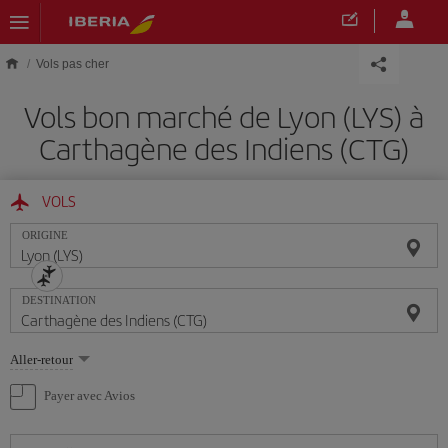
Skip to main content
Vols pas cher
Vols bon marché de Lyon (LYS) à
Carthagène des Indiens (CTG)
VOLS
ORIGINE
DESTINATION
Sélectionnez
Aller-retour
une
option
Payer avec Avios