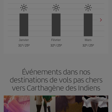
Janvier
Février
Mars
31º
/
25º
32º
/
25º
32º
/
25º
Événements dans nos
destinations de vols pas chers
vers Carthagène des Indiens