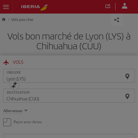
Skip to main content
Vols pas cher
Vols bon marché de Lyon (LYS) à
Chihuahua (CUU)
VOLS
ORIGINE
DESTINATION
Sélectionnez
Aller-retour
une
option
Payer avec Avios