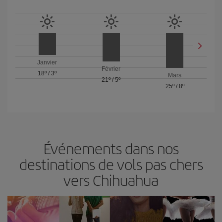
Janvier
Février
18º
/
3º
Mars
21º
/
5º
25º
/
8º
Événements dans nos
destinations de vols pas chers
vers Chihuahua