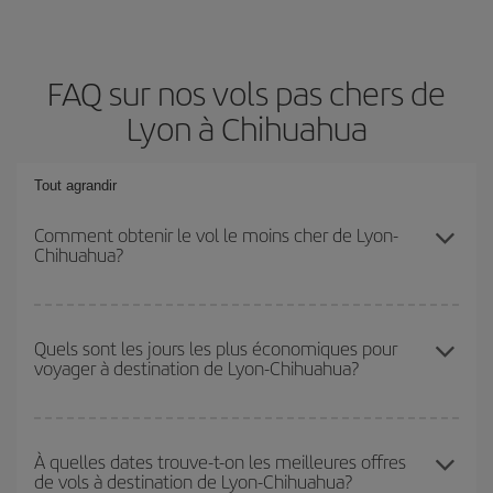
FAQ sur nos vols pas chers de
Lyon à Chihuahua
Tout agrandir
Comment obtenir le vol le moins cher de Lyon-
Chihuahua?
Économisez sur votre billet d'avion de Lyon-Chihuahua-dest et
bénéficiez du tarif le plus bas en évitant les hautes saisons, en
Quels sont les jours les plus économiques pour
voyager à destination de Lyon-Chihuahua?
achetant à l'avance et en restant flexible sur les dates et les
horaires de votre aller-retour.
Pour découvrir quels jours bénéficient des tarifs les plus bas, il
vous suffit de lancer une recherche dans notre
moteur de
À quelles dates trouve-t-on les meilleures offres
de vols à destination de Lyon-Chihuahua?
recherche de vols économiques
. Dites-nous d'où vous partez,