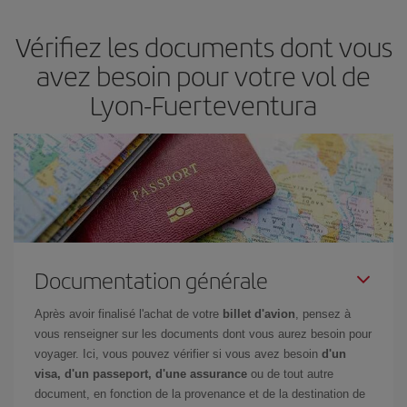
et d'être flexible.
En règle générale,
plus tôt
vous réservez vos
Vérifiez les documents dont vous
billets, plus vous bénéficiez de prix économiques. De plus, en
restant flexible sur les dates et les horaires de vol lors de votre
avez besoin pour votre vol de
recherche, vous pourrez
choisir le prix le plus économique.
Lyon-Fuerteventura
Documentation générale
Après avoir finalisé l'achat de votre
billet d'avion
, pensez à
vous renseigner sur les documents dont vous aurez besoin pour
voyager. Ici, vous pouvez vérifier si vous avez besoin
d'un
visa, d'un passeport, d'une assurance
ou de tout autre
document, en fonction de la provenance et de la destination de