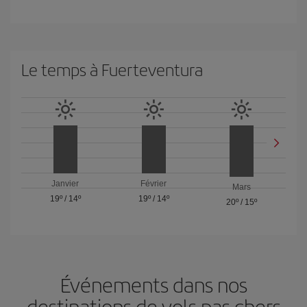
Le temps à Fuerteventura
Janvier
Février
Mars
19º
/
14º
19º
/
14º
20º
/
15º
Événements dans nos
destinations de vols pas chers