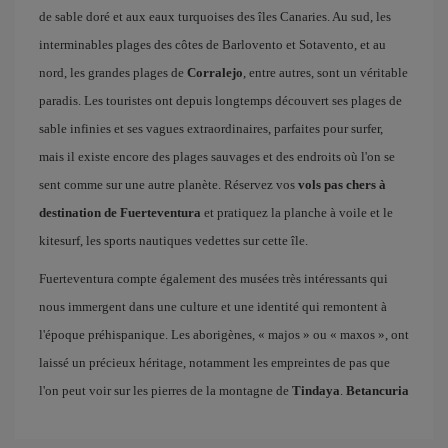
de sable doré et aux eaux turquoises des îles Canaries. Au sud, les
interminables plages des côtes de Barlovento et Sotavento, et au
nord, les grandes plages de
Corralejo
, entre autres, sont un véritable
paradis. Les touristes ont depuis longtemps découvert ses plages de
sable infinies et ses vagues extraordinaires, parfaites pour surfer,
mais il existe encore des plages sauvages et des endroits où l'on se
sent comme sur une autre planète. Réservez vos
vols pas chers à
destination de Fuerteventura
et pratiquez la planche à voile et le
kitesurf, les sports nautiques vedettes sur cette île.
Fuerteventura compte également des musées très intéressants qui
nous immergent dans une culture et une identité qui remontent à
l'époque préhispanique. Les aborigènes, « majos » ou « maxos », ont
laissé un précieux héritage, notamment les empreintes de pas que
l'on peut voir sur les pierres de la montagne de
Tindaya
.
Betancuria