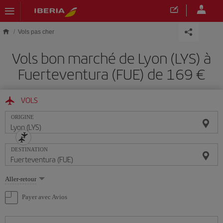
Skip to main content
Vols pas cher
Vols bon marché de Lyon (LYS) à
Fuerteventura (FUE) de 169 €
VOLS
ORIGINE
DESTINATION
Sélectionnez
Aller-retour
une
option
Payer avec Avios