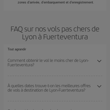
zones d’arrivée, d’embarquement et d’enregistrement.
FAQ sur nos vols pas chers de
Lyon à Fuerteventura
Tout agrandir
Comment obtenir le vol le moins cher de Lyon-
Fuerteventura?
Économisez sur votre billet d'avion de Lyon-Fuerteventura-dest et
bénéficiez du tarif le plus bas en évitant les hautes saisons, en
À quelles dates trouve-t-on les meilleures offres
de vols à destination de Lyon-Fuerteventura?
achetant à l'avance et en restant flexible sur les dates et les
horaires de votre aller-retour.
Vous pouvez obtenir les vols les plus économiques en voyageant
hors haute saison
. Bien que cela dépende de votre destination,