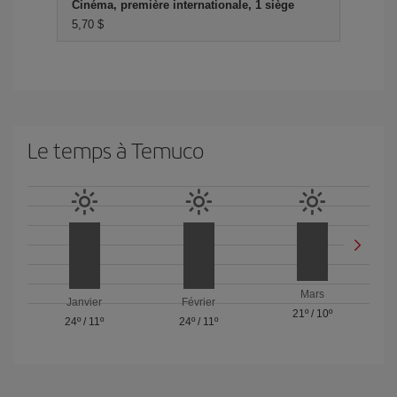
Cinéma, première internationale, 1 siège
5,70 $
Le temps à Temuco
Mars
Janvier
Février
21º
/
10º
24º
/
11º
24º
/
11º