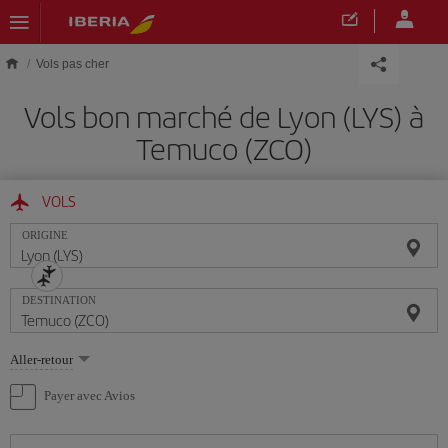
Skip to main content
Vols pas cher
Vols bon marché de Lyon (LYS) à
Temuco (ZCO)
VOLS
ORIGINE
DESTINATION
Sélectionnez
Aller-retour
une
option
Payer avec Avios