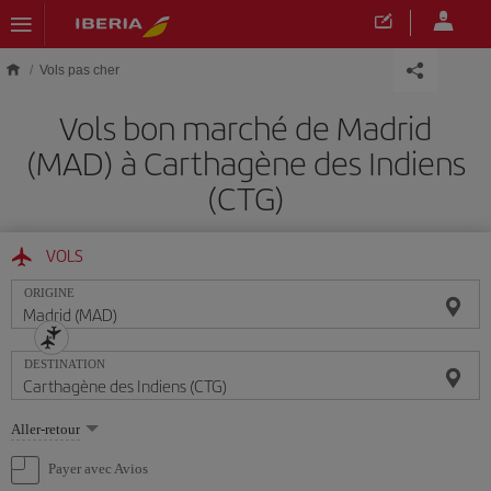
Skip to main content
Vols pas cher
Vols bon marché de Madrid
(MAD) à Carthagène des Indiens
(CTG)
VOLS
ORIGINE
DESTINATION
Sélectionnez
Aller-retour
une
option
Payer avec Avios