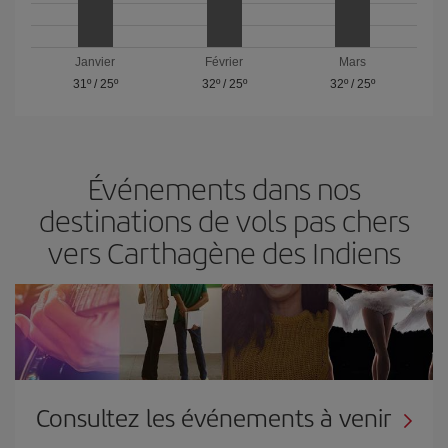
Janvier
Février
Mars
31º
/
25º
32º
/
25º
32º
/
25º
Événements dans nos
destinations de vols pas chers
vers Carthagène des Indiens
Consultez les événements à venir