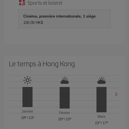
Sports et loisirst
Cinéma, première internationale, 1 siège
100,00 HK$
Le temps à Hong Kong
Janvier
Février
Mars
18º
/
13º
20º
/
15º
22º
/
17º