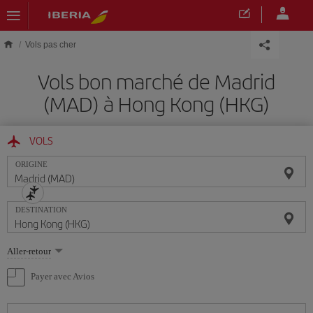
Skip to main content
Vols pas cher
Vols bon marché de Madrid
(MAD) à Hong Kong (HKG)
VOLS
ORIGINE
DESTINATION
Sélectionnez
Aller-retour
une
option
Payer avec Avios