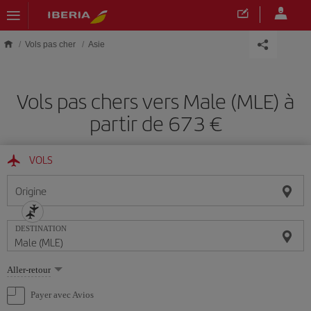
Skip to main content
Vols pas cher
Asie
Vols pas chers vers Male (MLE) à
partir de 673 €
VOLS
Origine
DESTINATION
Sélectionnez
Aller-retour
une
option
Payer avec Avios