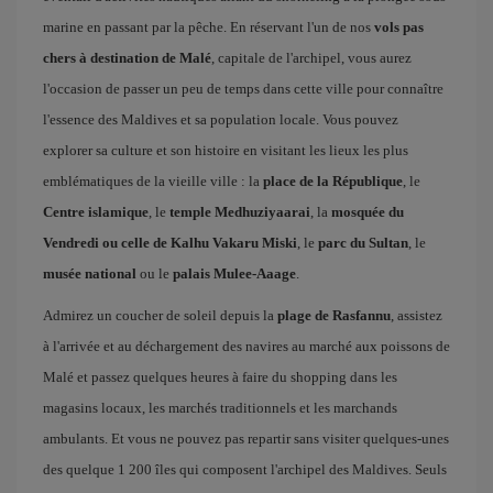
marine en passant par la pêche. En réservant l'un de nos
vols pas
chers à destination de Malé
, capitale de l'archipel, vous aurez
l'occasion de passer un peu de temps dans cette ville pour connaître
l'essence des Maldives et sa population locale. Vous pouvez
explorer sa culture et son histoire en visitant les lieux les plus
emblématiques de la vieille ville : la
place de la République
, le
Centre islamique
, le
temple Medhuziyaarai
, la
mosquée du
Vendredi ou celle de Kalhu Vakaru Miski
, le
parc du Sultan
, le
musée national
ou le
palais Mulee-Aaage
.
Admirez un coucher de soleil depuis la
plage de Rasfannu
, assistez
à l'arrivée et au déchargement des navires au marché aux poissons de
Malé et passez quelques heures à faire du shopping dans les
magasins locaux, les marchés traditionnels et les marchands
ambulants. Et vous ne pouvez pas repartir sans visiter quelques-unes
des quelque 1 200 îles qui composent l'archipel des Maldives. Seuls