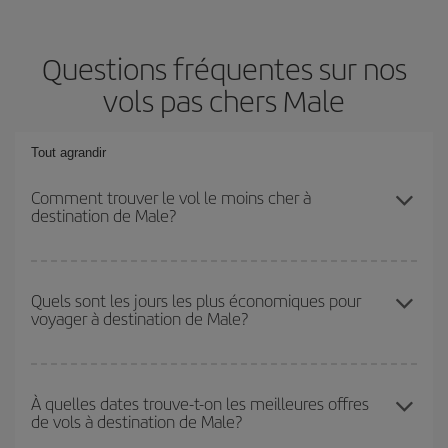
Questions fréquentes sur nos
vols pas chers Male
Tout agrandir
Comment trouver le vol le moins cher à
destination de Male?
Économisez sur votre billet d'avion et bénéficiez du tarif le plus
bas en évitant les hautes saisons, en achetant à l'avance et en
Quels sont les jours les plus économiques pour
voyager à destination de Male?
restant flexible sur les dates et les horaires de votre aller-retour. Si
vous n'avez pas d'idée de destination précise pour votre voyage,
jetez un coup œil à nos offres et laissez-vous inspirer : vous
Pour découvrir quels jours bénéficient des tarifs les plus bas, il
trouverez sûrement le vol le plus économique.
vous suffit de lancer une recherche dans notre
moteur de
À quelles dates trouve-t-on les meilleures offres
de vols à destination de Male?
recherche de vols économiques
. Dites-nous d'où vous partez,
où vous voulez aller et à quelles dates vous aviez prévu de