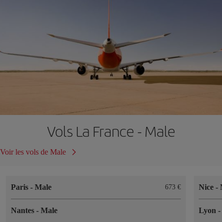
Vols La France - Male
Voir les vols de Male
Paris
-
Male
Nice
-
673 €
Nantes
-
Male
Lyon