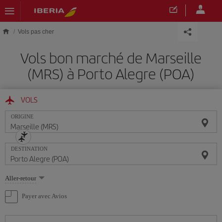
Skip to main content
Vols pas cher
Vols bon marché de Marseille
(MRS) à Porto Alegre (POA)
VOLS
ORIGINE
DESTINATION
Sélectionnez
Aller-retour
une
option
Payer avec Avios