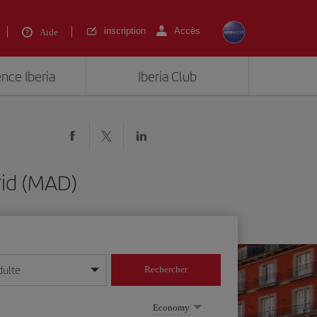
inscription
Accès
Aide
ence Iberia
Iberia Club
rid (MAD)
dulte
Rechercher
r/mois/année
Economy