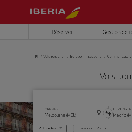
Skip to main content
Réserver
Gestion de r
Vols pas cher
Europe
Espagne
Communauté d
Vols bon
ORIGINE
DESTINATI
Sélectionnez
Payer avec Avios
Aller-retour