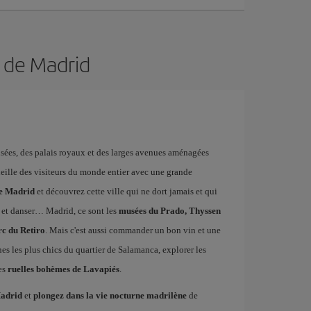
n de Madrid
musées, des palais royaux et des larges avenues aménagées
ueille des visiteurs du monde entier avec une grande
de Madrid
et découvrez cette ville qui ne dort jamais et qui
 et danser… Madrid, ce sont les
musées du Prado, Thyssen
rc du Retiro
. Mais c'est aussi commander un bon vin et une
ines les plus chics du quartier de Salamanca, explorer les
es
ruelles bohèmes de Lavapiés
.
Madrid
et
plongez dans la vie nocturne madrilène
de