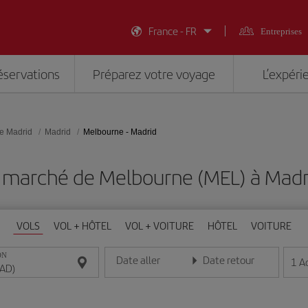
France - FR
Entreprises
éservations
Préparez votre voyage
L’expéri
e Madrid
Madrid
Melbourne - Madrid
 marché de Melbourne (MEL) à Mad
VOLS
VOL + HÔTEL
VOL + VOITURE
HÔTEL
VOITURE
ON
Date aller
Date retour
1
A
Entrez la date au format jour/mois/année
Entrez la date au format jou