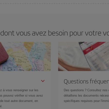
s jours de la semaine. Les clés pour trouver les meilleurs prix sont
d'anticip
 prix économiques. De plus, en restant flexible sur les dates et les horaires 
 dont vous avez besoin pour votre 
Questions fréquen
z à vous renseigner sur les
Des questions ? Consultez nos
s pouvez vérifier si vous avez
détaillons les documents nécess
de tout autre document, en
spécifiques requises pour l'immi
l.