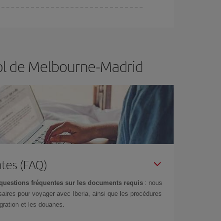
er et d'être flexible.
En règle générale,
plus tôt
de vol lors de votre recherche, vous pourrez
vol de Melbourne-Madrid
tes (FAQ)
questions fréquentes sur les documents requis
: nous
aires pour voyager avec Iberia, ainsi que les procédures
gration et les douanes.