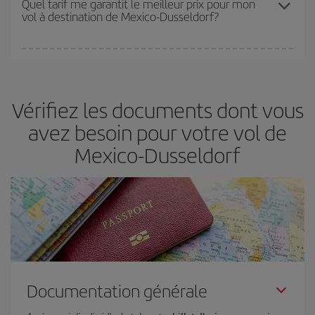
Quel tarif me garantit le meilleur prix pour mon
vol à destination de Mexico-Dusseldorf?
disponibilité ou de l'épuisement des tarifs les plus économiques
(touristiques). Par conséquent, réserver à l'avance est
fondamental
pour trouver des
vols pas chers
.
Iberia propose plusieurs tarifs, afin de vous garantir le meilleur prix
en fonction de vos besoins. Avec le tarif Basic, vous êtes certain
d'acheter le vol le moins cher.
Vérifiez les documents dont vous
avez besoin pour votre vol de
Mexico-Dusseldorf
Documentation générale