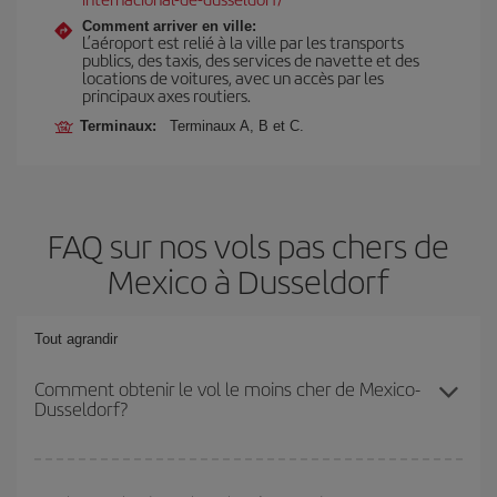
Comment arriver en ville:
L’aéroport est relié à la ville par les transports
publics, des taxis, des services de navette et des
locations de voitures, avec un accès par les
principaux axes routiers.
Terminaux:
Terminaux A, B et C.
FAQ sur nos vols pas chers de
Mexico à Dusseldorf
Tout agrandir
Comment obtenir le vol le moins cher de Mexico-
Dusseldorf?
Économisez sur votre billet d'avion de Mexico-Dusseldorf-dest et
bénéficiez du tarif le plus bas en évitant les hautes saisons, en