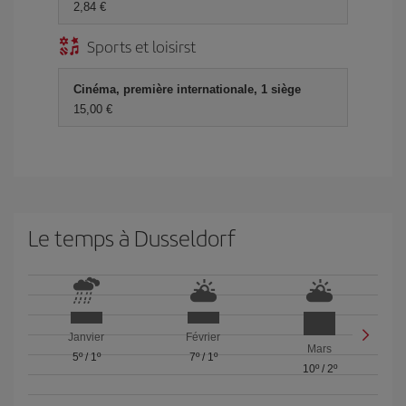
2,84 €
Sports et loisirst
Cinéma, première internationale, 1 siège
15,00 €
Le temps à Dusseldorf
Janvier
Février
Mars
5º
/
1º
7º
/
1º
10º
/
2º