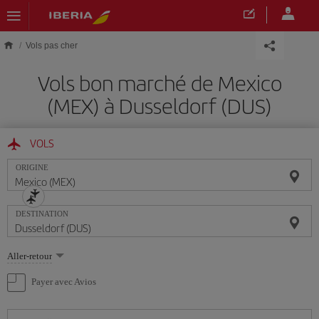
Skip to main content
Vols pas cher
Vols bon marché de Mexico
(MEX) à Dusseldorf (DUS)
VOLS
ORIGINE
DESTINATION
Sélectionnez
Aller-retour
une
option
Payer avec Avios