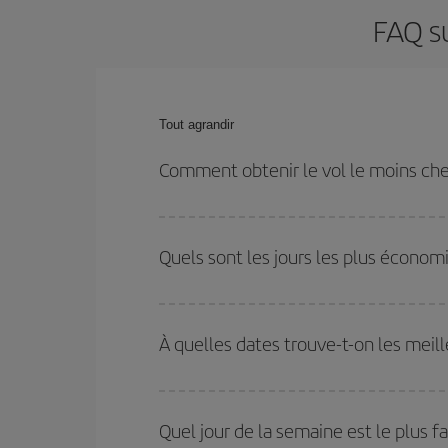
FAQ su
Tout agrandir
Comment obtenir le vol le moins che
Économisez sur votre billet d'avion de Mexico-Flore
dates et les horaires de votre aller-retour.
Quels sont les jours les plus économ
Pour découvrir quels jours bénéficient des tarifs 
vous partez, où vous voulez aller et à quelles d
À quelles dates trouve-t-on les meill
mais également pour les jours proches
, à l'al
nous vous proposons chaque jour : certains
horai
Vous pouvez obtenir les vols les plus économiq
et des vacances scolaires sont en haute saison.
Quel jour de la semaine est le plus f
pourrez bénéficier des meilleurs prix.