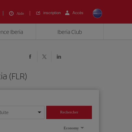
inscription
Accès
Aide
ence Iberia
Iberia Club
ia (FLR)
dulte
Rechercher
r/mois/année
Economy