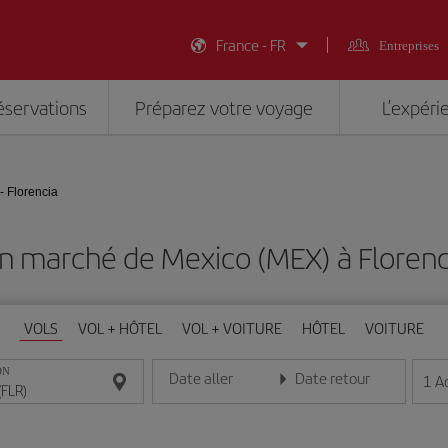
France - FR
Entreprises
éservations
Préparez votre voyage
L’expéri
- Florencia
n marché de Mexico (MEX) à Florenc
VOLS
VOL + HÔTEL
VOL + VOITURE
HÔTEL
VOITURE
ON
Date aller
Date retour
1
A
Entrez la date au format jour/mois/année
Entrez la date au format jou