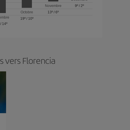
Novembre
9º
/
2º
Octobre
13º
/
6º
embre
19º
/
10º
/
14º
 vers Florencia