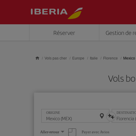
Skip to main content
Réserver
Gestion de r
Vols pas cher
Europe
Italie
Florence
Mexico 
Vols bo
ORIGINE
DESTINATI
Sélectionnez
Payer avec Avios
Aller-retour