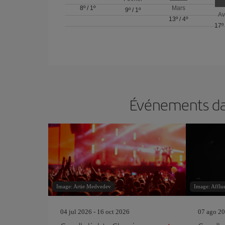
8º
/
1º
Mars
9º
/
1º
Av
13º
/
4º
17º
Événements dan
Image: Artie Medvedev
Image: Afflu
04 jul 2026 - 16 oct 2026
07 ago 20