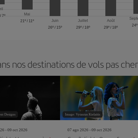
ril
Mai
/
7º
Sept
Juin
Juillet
Août
21º
/
11º
24º
26º
/
15º
29º
/
18º
29º
/
18º
s nos destinations de vols pas chers
ent Designs
Image: Vytautas Kielaitis
26 - 09 oct 2026
07 ago 2026 - 09 oct 2026