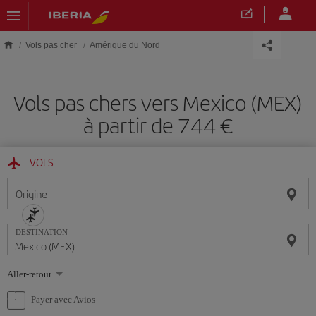
Skip to main content
Vols pas cher
Amérique du Nord
Vols pas chers vers Mexico (MEX)
à partir de 744 €
VOLS
Origine
DESTINATION
Sélectionnez
Aller-retour
une
option
Payer avec Avios