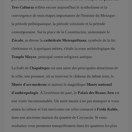
Tres Culturas
reflète encore aujourd'hui le symbolisme et la
convergence de trois étapes importantes de l'histoire du Mexique :
la période préhispanique, la période coloniale et la période
contemporaine. Sur la place de la Constitución, surnommée le
Zócalo
, se dresse la
cathédrale Metropolitana
, symbole de la foi
chrétienne et, à quelques mètres, s'étale la zone archéologique du
Templo Mayor
, principal centre religieux aztèque.
La forêt de
Chapultepec
est une autre des principales attractions de
la ville, son poumon, où se trouvent le château du même nom, le
Musée d'art moderne
et surtout le magnifique
Musée national
d'anthropologie
. À l'extérieur du parc, le
Palais des Beaux-Arts
est
une visite incontournable. Un autre musée à ne pas manquer si vous
aimez la culture et l'art mexicains est celui consacré à
Frida Kahlo
,
dans son ancienne maison du quartier de Coyoacán. Si vous
souhaitez vous promener tranquillement dans les quartiers les plus