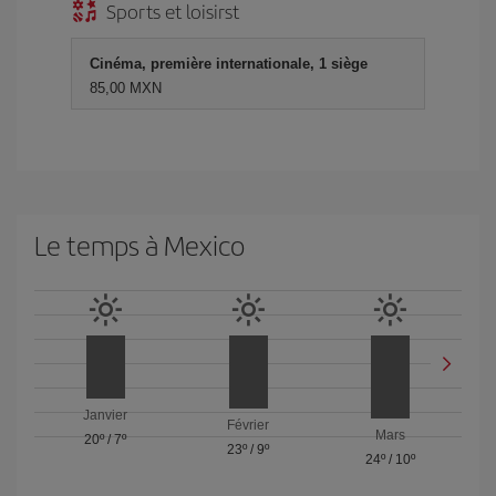
Sports et loisirst
Cinéma, première internationale, 1 siège
85,00 MXN
Le temps à Mexico
Janvier
Février
Mars
20º
/
7º
23º
/
9º
24º
/
10º