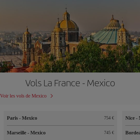
Vols La France - Mexico
Voir les vols de Mexico
Paris
-
Mexico
Nice
-
754 €
Marseille
-
Mexico
Borde
745 €