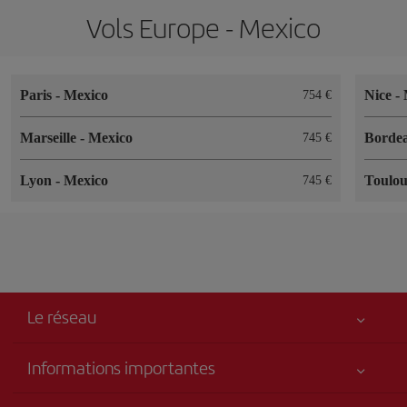
Vols Europe - Mexico
Paris
-
Mexico
Nice
-
754 €
Marseille
-
Mexico
Borde
745 €
Lyon
-
Mexico
Toulo
745 €
Le réseau
Informations importantes
Votre sécurité est notre priorité