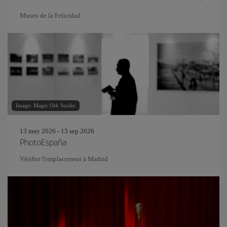
Museo de la Felicidad
Image: Magic Orb Studio
13 may 2026 - 13 sep 2026
PhotoEspaña
Vérifier l'emplacement à Madrid