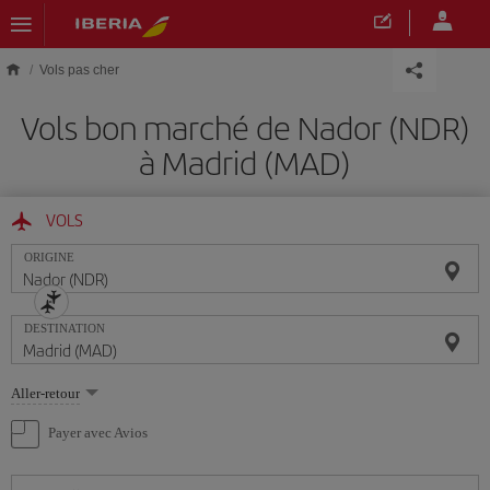
Skip to main content
Vols pas cher
Vols bon marché de Nador (NDR)
à Madrid (MAD)
VOLS
ORIGINE
DESTINATION
Sélectionnez
Aller-retour
une
option
Payer avec Avios