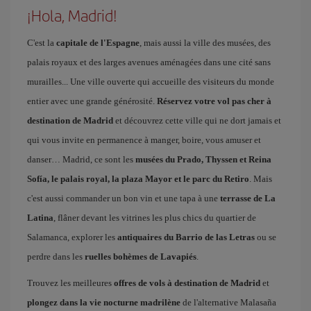
¡Hola, Madrid!
C'est la
capitale de l'Espagne
, mais aussi la ville des musées, des
palais royaux et des larges avenues aménagées dans une cité sans
murailles... Une ville ouverte qui accueille des visiteurs du monde
entier avec une grande générosité.
Réservez votre vol pas cher à
destination de Madrid
et découvrez cette ville qui ne dort jamais et
qui vous invite en permanence à manger, boire, vous amuser et
danser… Madrid, ce sont les
musées du Prado, Thyssen et Reina
Sofía, le palais royal, la plaza Mayor et le parc du Retiro
. Mais
c'est aussi commander un bon vin et une tapa à une
terrasse de La
Latina
, flâner devant les vitrines les plus chics du quartier de
Salamanca, explorer les
antiquaires du Barrio de las Letras
ou se
perdre dans les
ruelles bohèmes de Lavapiés
.
Trouvez les meilleures
offres de vols à destination de Madrid
et
plongez dans la vie nocturne madrilène
de l'alternative Malasaña