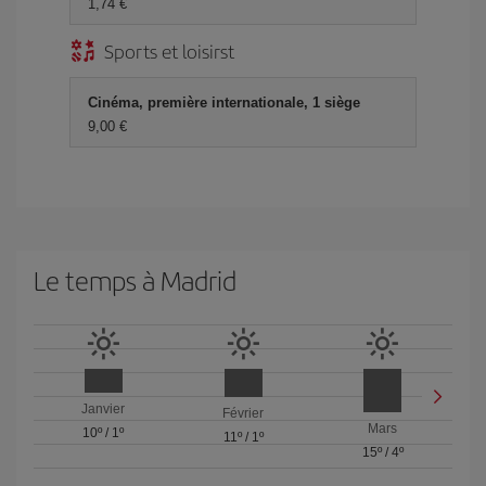
1,74 €
Sports et loisirst
Cinéma, première internationale, 1 siège
9,00 €
Le temps à Madrid
Janvier
Février
Mars
10º
/
1º
11º
/
1º
15º
/
4º