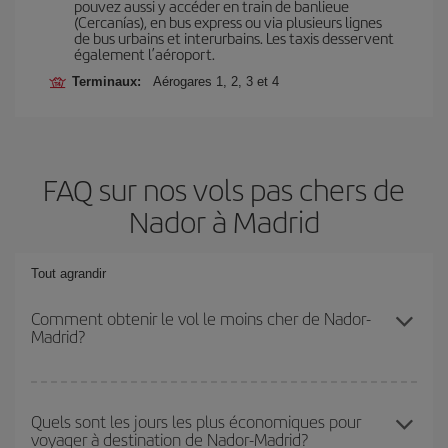
pouvez aussi y accéder en train de banlieue
(Cercanías), en bus express ou via plusieurs lignes
de bus urbains et interurbains. Les taxis desservent
également l’aéroport.
Terminaux:
Aérogares 1, 2, 3 et 4
FAQ sur nos vols pas chers de
Nador à Madrid
Tout agrandir
Comment obtenir le vol le moins cher de Nador-
Madrid?
Économisez sur votre billet d'avion de Nador-Madrid-dest et
bénéficiez du tarif le plus bas en évitant les hautes saisons, en
Quels sont les jours les plus économiques pour
voyager à destination de Nador-Madrid?
achetant à l'avance et en restant flexible sur les dates et les