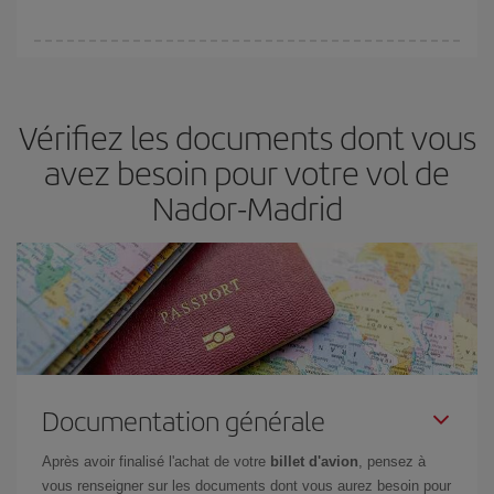
Vous pouvez trouver des vols économiques tous les jours de la
semaine. Les clés pour trouver les meilleurs prix sont
d'anticiper
et d'être flexible.
En règle générale,
plus tôt
vous réservez vos
Vérifiez les documents dont vous
billets, plus vous bénéficiez de prix économiques. De plus, en
restant flexible sur les dates et les horaires de vol lors de votre
avez besoin pour votre vol de
recherche, vous pourrez
choisir le prix le plus économique.
Nador-Madrid
Documentation générale
Après avoir finalisé l'achat de votre
billet d'avion
, pensez à
vous renseigner sur les documents dont vous aurez besoin pour