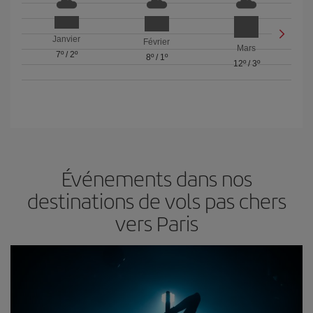
Janvier
Février
Mars
7º
/
2º
8º
/
1º
12º
/
3º
Événements dans nos
destinations de vols pas chers
vers Paris