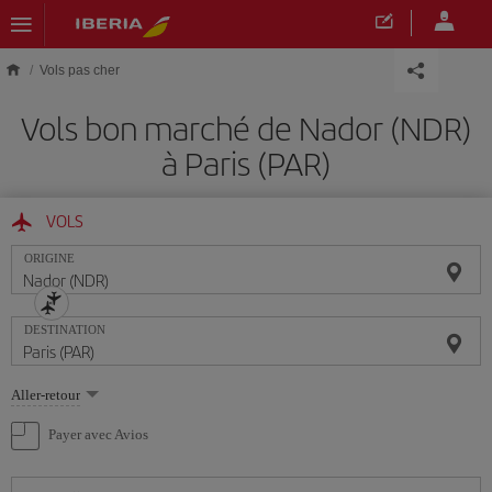
Skip to main content
Vols pas cher
Vols bon marché de Nador (NDR)
à Paris (PAR)
VOLS
ORIGINE
DESTINATION
Sélectionnez
Aller-retour
une
option
Payer avec Avios