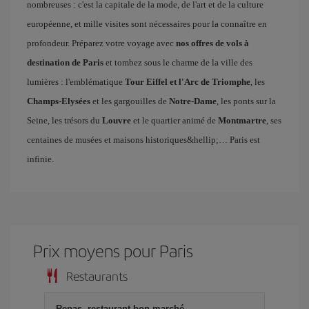
nombreuses : c'est la capitale de la mode, de l'art et de la culture
européenne, et mille visites sont nécessaires pour la connaître en
profondeur. Préparez votre voyage avec
nos offres de vols à
destination de Paris
et tombez sous le charme de la ville des
lumières : l'emblématique
Tour Eiffel et l'Arc de Triomphe
, les
Champs-Elysées
et les gargouilles de
Notre-Dame
, les ponts sur la
Seine, les trésors du
Louvre
et le quartier animé de
Montmartre
, ses
centaines de musées et maisons historiques&hellip;… Paris est
infinie.
Prix ​​moyens pour Paris
Restaurants
Repas, restaurant bon marché