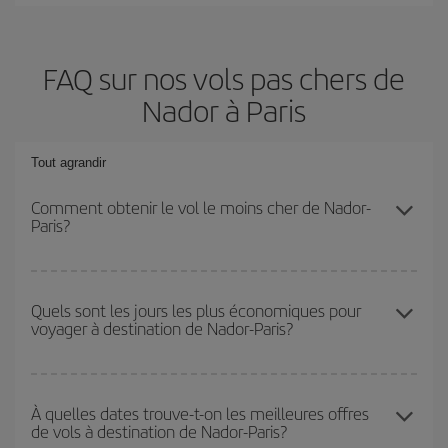
FAQ sur nos vols pas chers de
Nador à Paris
Tout agrandir
Comment obtenir le vol le moins cher de Nador-
Paris?
Économisez sur votre billet d'avion de Nador-Paris-dest et
bénéficiez du tarif le plus bas en évitant les hautes saisons, en
Quels sont les jours les plus économiques pour
voyager à destination de Nador-Paris?
achetant à l'avance et en restant flexible sur les dates et les
horaires de votre aller-retour.
Pour découvrir quels jours bénéficient des tarifs les plus bas, il
vous suffit de lancer une recherche dans notre
moteur de
À quelles dates trouve-t-on les meilleures offres
de vols à destination de Nador-Paris?
recherche de vols économiques
. Dites-nous d'où vous partez,