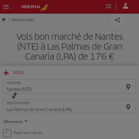
Skip to main content
Vols pas cher
Vols bon marché de Nantes
(NTE) à Las Palmas de Gran
Canaria (LPA) de 176 €
VOLS
ORIGINE
DESTINATION
Sélectionnez
Aller-retour
une
option
Payer avec Avios