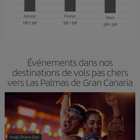
Janvier
Février
Mars
18º
/
14º
18º
/
14º
19º
/
14º
Événements dans nos
destinations de vols pas chers
vers Las Palmas de Gran Canaria
Image: Drazen Zigic