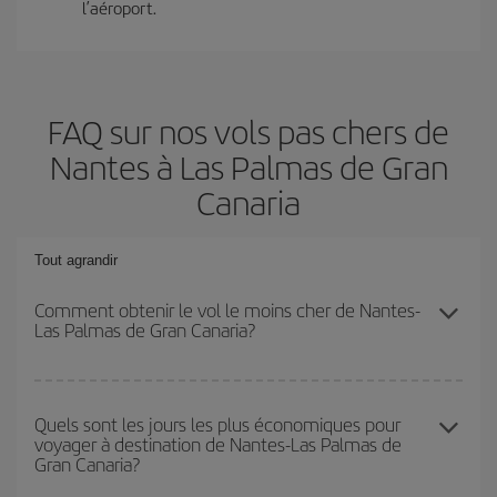
l’aéroport.
FAQ sur nos vols pas chers de
Nantes à Las Palmas de Gran
Canaria
Tout agrandir
Comment obtenir le vol le moins cher de Nantes-
Las Palmas de Gran Canaria?
Économisez sur votre billet d'avion de Nantes-Las Palmas de
Gran Canaria-dest et bénéficiez du tarif le plus bas en évitant les
Quels sont les jours les plus économiques pour
voyager à destination de Nantes-Las Palmas de
hautes saisons, en achetant à l'avance et en restant flexible sur
Gran Canaria?
les dates et les horaires de votre aller-retour.