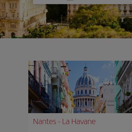
une
option
Nantes
-
La Havane