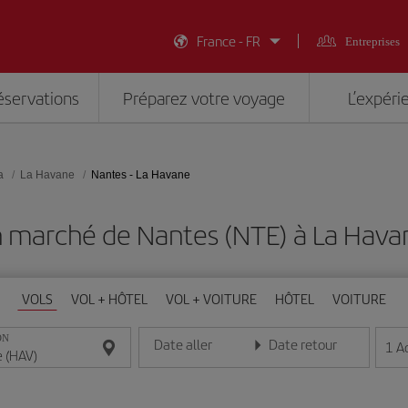
France - FR
Entreprises
éservations
Préparez votre voyage
L’expéri
a
La Havane
Nantes - La Havane
n marché de Nantes (NTE) à La Hava
VOLS
VOL + HÔTEL
VOL + VOITURE
HÔTEL
VOITURE
ON
Date aller
Date retour
1
A
Entrez la date au format jour/mois/année
Entrez la date au format jou