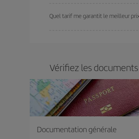
Plus vous réservez tôt
, plus vous trouverez de m
plus économiques (touristiques). Par conséquent,
Quel tarif me garantit le meilleur p
Iberia propose plusieurs tarifs, afin de vous garant
Vérifiez les documents
Documentation générale