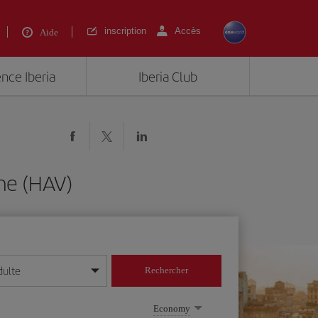
inscription
Accès
Aide
ence Iberia
Iberia Club
ne (HAV)
dulte
Rechercher
r/mois/année
Economy