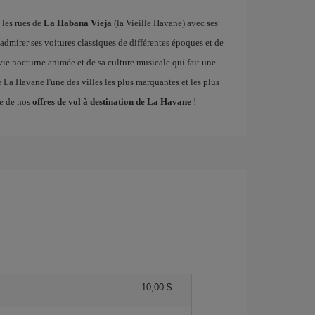
 les rues de
La Habana Vieja
(la Vieille Havane) avec ses
admirer ses voitures classiques de différentes époques et de
sa vie nocturne animée et de sa culture musicale qui fait une
de La Havane l'une des villes les plus marquantes et les plus
ne de nos
offres de vol à destination de La Havane
!
10,00 $