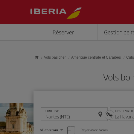
Skip to main content
Réserver
Gestion de r
Vols pas cher
Amérique centrale et Caraïbes
Cub
Vols bo
ORIGINE
DESTINATI
Sélectionnez
Payer avec Avios
Aller-retour