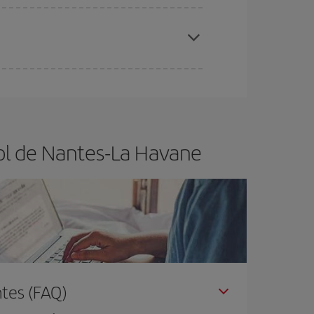
 disponibilité ou de l'épuisement des tarifs les
ertain d'acheter le vol le moins cher.
vol de Nantes-La Havane
tes (FAQ)