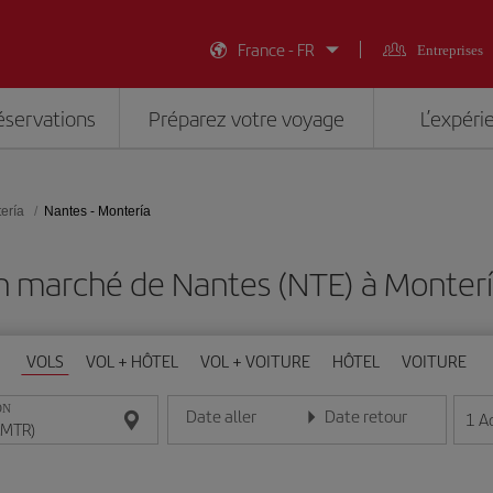
France - FR
Entreprises
éservations
Préparez votre voyage
L’expéri
ería
Nantes - Montería
n marché de Nantes (NTE) à Monter
VOLS
VOL + HÔTEL
VOL + VOITURE
HÔTEL
VOITURE
ON
Date aller
Date retour
1
A
Entrez la date au format jour/mois/année
Entrez la date au format jou