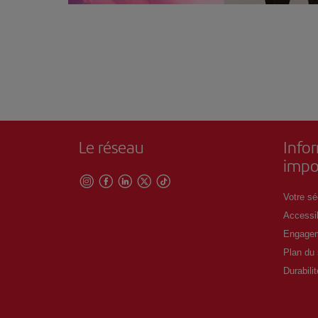
Le réseau
Info
impo
Votre séc
Accessib
Engagem
Plan du 
Durabilit