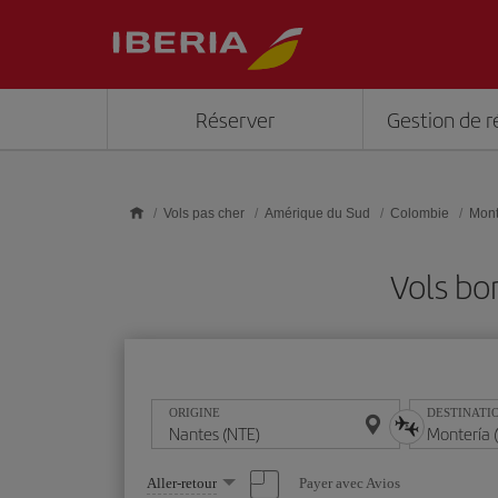
Skip to main content
Réserver
Gestion de r
Vols pas cher
Amérique du Sud
Colombie
Mont
Vols bo
ORIGINE
DESTINATI
Sélectionnez
Payer avec Avios
Aller-retour