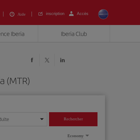
inscription
Accès
Aide
ence Iberia
Iberia Club
ía (MTR)
dulte
Rechercher
r/mois/année
Economy