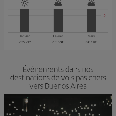
Janvier
Février
Mars
28º
/
21º
27º
/
20º
24º
/
18º
Événements dans nos
destinations de vols pas chers
vers Buenos Aires