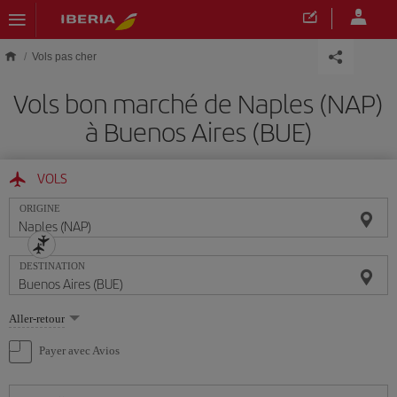
Skip to main content
Vols pas cher
Vols bon marché de Naples (NAP)
à Buenos Aires (BUE)
VOLS
ORIGINE
DESTINATION
Sélectionnez
Aller-retour
une
option
Payer avec Avios