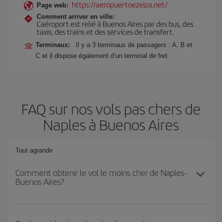
https://aeropuertoezeiza.net/
Page web:
Comment arriver en ville:
L’aéroport est relié à Buenos Aires par des bus, des
taxis, des trains et des services de transfert.
Terminaux:
Il y a 3 terminaux de passagers : A, B et
C et il dispose également d’un terminal de fret.
FAQ sur nos vols pas chers de
Naples à Buenos Aires
Tout agrandir
Comment obtenir le vol le moins cher de Naples-
Buenos Aires?
Économisez sur votre billet d'avion de Naples-Buenos Aires-dest
et bénéficiez du tarif le plus bas en évitant les hautes saisons, en