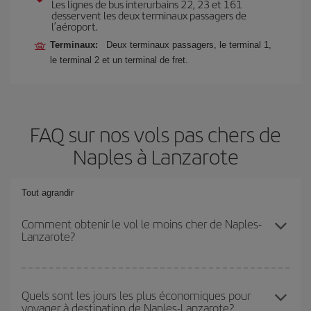
Les lignes de bus interurbains 22, 23 et 161
desservent les deux terminaux passagers de
l’aéroport.
Terminaux:
Deux terminaux passagers, le terminal 1,
le terminal 2 et un terminal de fret.
FAQ sur nos vols pas chers de
Naples à Lanzarote
Tout agrandir
Comment obtenir le vol le moins cher de Naples-
Lanzarote?
Économisez sur votre billet d'avion de Naples-Lanzarote-dest et
bénéficiez du tarif le plus bas en évitant les hautes saisons, en
Quels sont les jours les plus économiques pour
voyager à destination de Naples-Lanzarote?
achetant à l'avance et en restant flexible sur les dates et les