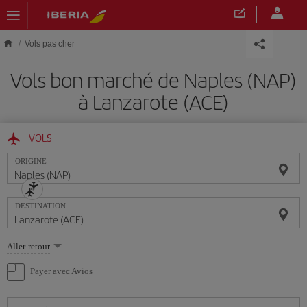
Skip to main content
Vols pas cher
Vols bon marché de Naples (NAP)
à Lanzarote (ACE)
VOLS
ORIGINE
DESTINATION
Sélectionnez
Aller-retour
une
option
Payer avec Avios