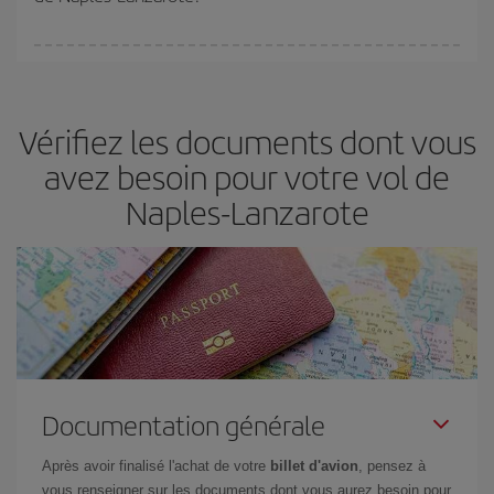
Vous pouvez trouver des vols économiques tous les jours de la
semaine. Les clés pour trouver les meilleurs prix sont
d'anticiper
et d'être flexible.
En règle générale,
plus tôt
vous réservez vos
Vérifiez les documents dont vous
billets, plus vous bénéficiez de prix économiques. De plus, en
restant flexible sur les dates et les horaires de vol lors de votre
avez besoin pour votre vol de
recherche, vous pourrez
choisir le prix le plus économique.
Naples-Lanzarote
Documentation générale
Après avoir finalisé l'achat de votre
billet d'avion
, pensez à
vous renseigner sur les documents dont vous aurez besoin pour