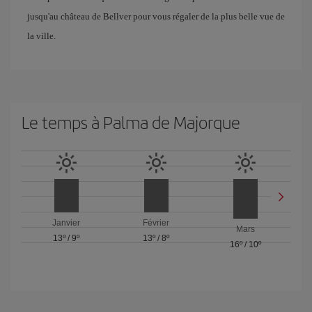
jusqu'au château de Bellver pour vous régaler de la plus belle vue de
la ville.
Le temps à Palma de Majorque
Janvier
Février
Mars
13º
/
9º
13º
/
8º
16º
/
10º