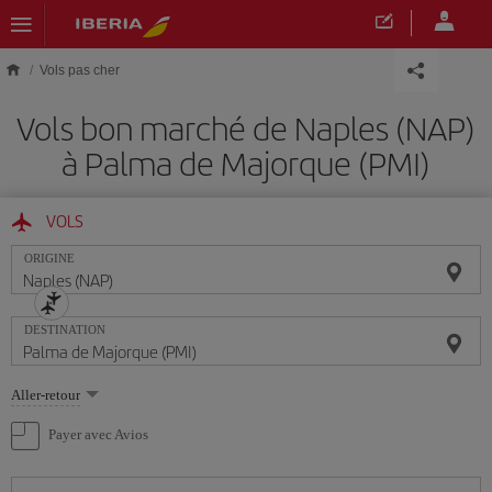
Skip to main content
Vols pas cher
Vols bon marché de Naples (NAP)
à Palma de Majorque (PMI)
VOLS
ORIGINE
DESTINATION
Sélectionnez
Aller-retour
une
option
Payer avec Avios