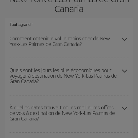
Canaria
Tout agrandir
Comment obtenir le vol le moins cher de New
York-Las Palmas de Gran Canaria?
Économisez sur votre billet d'avion de New York-Las Palmas de
Gran Canaria-dest et bénéficiez du tarif le plus bas en évitant les
Quels sont les jours les plus économiques pour
voyager à destination de New York-Las Palmas de
hautes saisons, en achetant à l'avance et en restant flexible sur
Gran Canaria?
les dates et les horaires de votre aller-retour.
Pour découvrir quels jours bénéficient des tarifs les plus bas, il
vous suffit de lancer une recherche dans notre
moteur de
À quelles dates trouve-t-on les meilleures offres
de vols à destination de New York-Las Palmas de
recherche de vols économiques
. Dites-nous d'où vous partez,
Gran Canaria?
où vous voulez aller et à quelles dates vous aviez prévu de
voyager. Nous afficherons les vols les plus économiques, non
seulement
pour la date demandée, mais également pour les
Vous pouvez obtenir les vols les plus économiques en voyageant