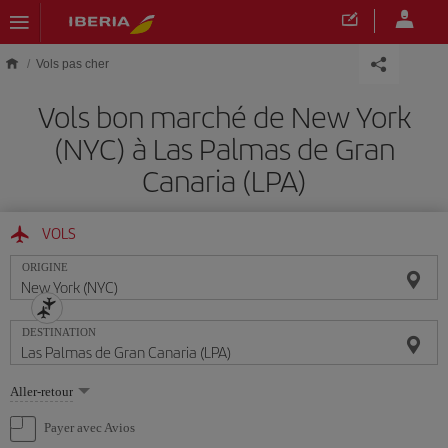
Skip to main content
Vols pas cher
Vols bon marché de New York
(NYC) à Las Palmas de Gran
Canaria (LPA)
VOLS
ORIGINE
DESTINATION
Sélectionnez
Aller-retour
une
option
Payer avec Avios