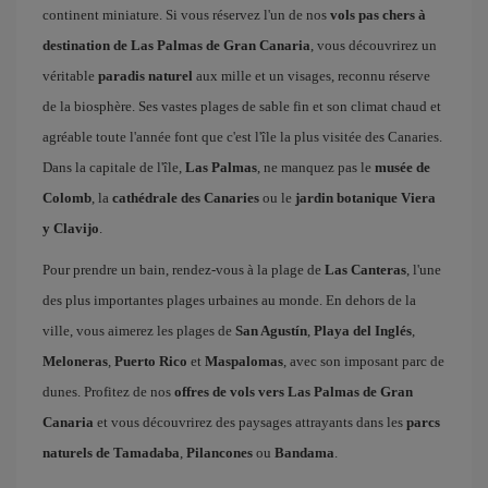
continent miniature. Si vous réservez l'un de nos
vols pas chers à
destination de Las Palmas de Gran Canaria
, vous découvrirez un
véritable
paradis naturel
aux mille et un visages, reconnu réserve
de la biosphère. Ses vastes plages de sable fin et son climat chaud et
agréable toute l'année font que c'est l'île la plus visitée des Canaries.
Dans la capitale de l'île,
Las Palmas
, ne manquez pas le
musée de
Colomb
, la
cathédrale des Canaries
ou le
jardin botanique Viera
y Clavijo
.
Pour prendre un bain, rendez-vous à la plage de
Las Canteras
, l'une
des plus importantes plages urbaines au monde. En dehors de la
ville, vous aimerez les plages de
San Agustín
,
Playa del Inglés
,
Meloneras
,
Puerto Rico
et
Maspalomas
, avec son imposant parc de
dunes. Profitez de nos
offres de vols vers Las Palmas de Gran
Canaria
et vous découvrirez des paysages attrayants dans les
parcs
naturels de Tamadaba
,
Pilancones
ou
Bandama
.