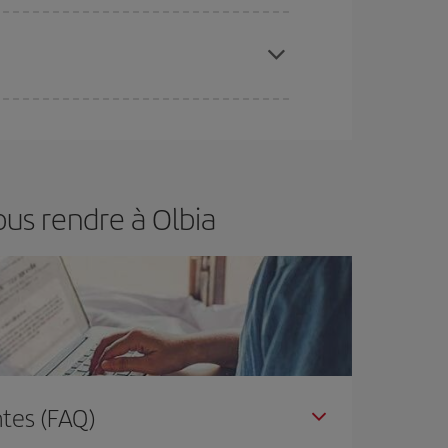
 disponibilité ou de l'épuisement des tarifs les
ertain d'acheter le vol le moins cher.
us rendre à Olbia
tes (FAQ)