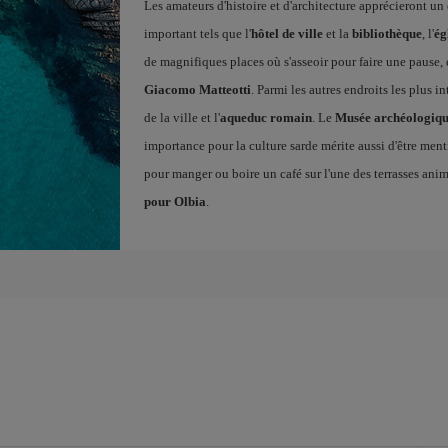
Les amateurs d'histoire et d'architecture apprécieront un
important tels que l'
hôtel de ville
et la
bibliothèque
, l'
ég
de magnifiques places où s'asseoir pour faire une pause, 
Giacomo Matteotti
. Parmi les autres endroits les plus in
de la ville et l'
aqueduc romain
. Le
Musée archéologiqu
importance pour la culture sarde mérite aussi d'être men
pour manger ou boire un café sur l'une des terrasses anim
pour Olbia
.