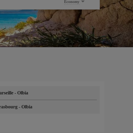
Economy
rseille
-
Olbia
rasbourg
-
Olbia