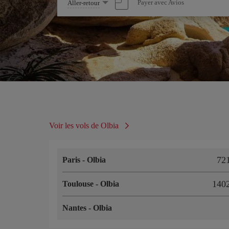
Sélectionnez
Payer avec Avios
Aller-retour
une
option
Voir les vols de Olbia
72
Paris
-
Olbia
140
Toulouse
-
Olbia
Nantes
-
Olbia