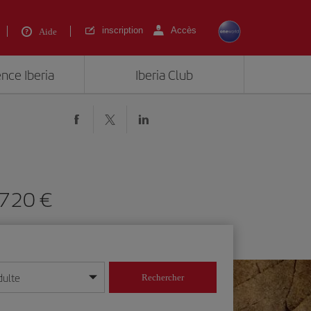
inscription
Accès
Aide
ence Iberia
Iberia Club
e 720 €
dulte
Rechercher
r/mois/année