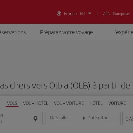
France - FR
Entreprises
éservations
Préparez votre voyage
L’expéri
as chers vers Olbia (OLB) à partir d
VOLS
VOL + HÔTEL
VOL + VOITURE
HÔTEL
VOITURE
ON
Date aller
Date retour
1
A
Entrez la date au format jour/mois/année
Entrez la date au format jou