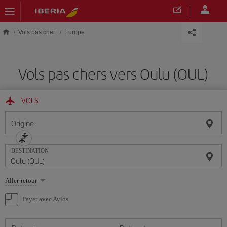
Skip to main content
Vols pas cher
Europe
Vols pas chers vers Oulu (OUL)
VOLS
Origine
DESTINATION
Sélectionnez
Aller-retour
une
option
Payer avec Avios