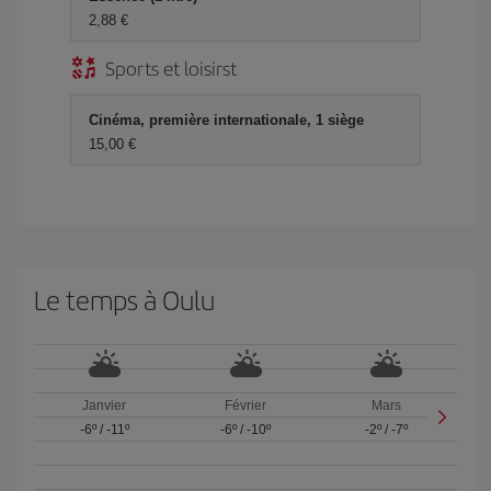
2,88 €
Sports et loisirst
Cinéma, première internationale, 1 siège
15,00 €
Le temps à Oulu
Janvier
Février
Mars
-6º
/
-11º
-6º
/
-10º
-2º
/
-7º