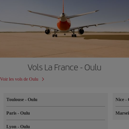
Vols La France - Oulu
Voir les vols de Oulu
Toulouse
-
Oulu
Nice
-
Paris
-
Oulu
Marsei
Lyon
-
Oulu