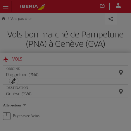
Skip to main content
Vols pas cher
Vols bon marché de Pampelune
(PNA) à Genève (GVA)
VOLS
ORIGINE
DESTINATION
Sélectionnez
Aller-retour
une
option
Payer avec Avios