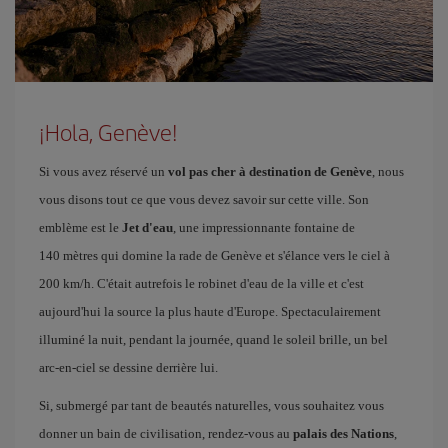
¡Hola, Genève!
Si vous avez réservé un
vol pas cher à destination de Genève
, nous
vous disons tout ce que vous devez savoir sur cette ville. Son
emblème est le
Jet d'eau
, une impressionnante fontaine de
140 mètres qui domine la rade de Genève et s'élance vers le ciel à
200 km/h. C'était autrefois le robinet d'eau de la ville et c'est
aujourd'hui la source la plus haute d'Europe. Spectaculairement
illuminé la nuit, pendant la journée, quand le soleil brille, un bel
arc-en-ciel se dessine derrière lui.
Si, submergé par tant de beautés naturelles, vous souhaitez vous
donner un bain de civilisation, rendez-vous au
palais des Nations
,