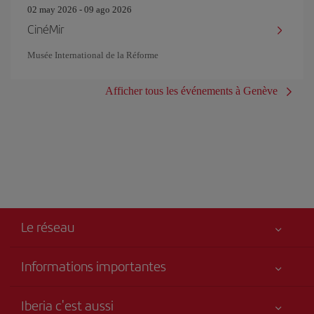
02 may 2026 - 09 ago 2026
CinéMir
Musée International de la Réforme
Afficher tous les événements à Genève
Le réseau
Informations importantes
Votre sécurité est notre priorité
Iberia c'est aussi
Accessibilité