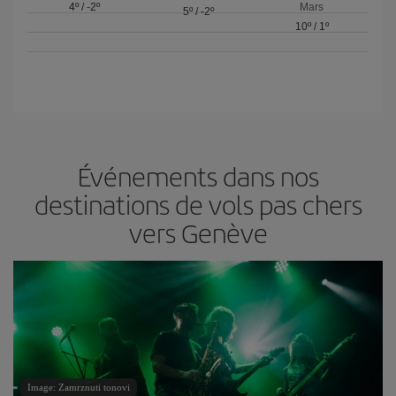
4º
/
-2º
Mars
5º
/
-2º
10º
/
1º
Événements dans nos
destinations de vols pas chers
vers Genève
Image: Zamrznuti tonovi